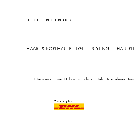
Sonstiges
Sonstiges
Sonstiges
THE CULTURE OF BEAUTY
HAAR- & KOPFHAUTPFLEGE
STYLING
HAUTPF
Professionals
Home of Education
Salons
Hotels
Unternehmen
Karr