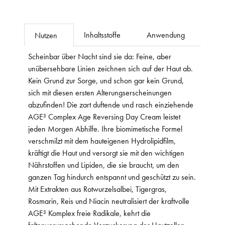
Inhaltsstoffe
Anwendung
Nutzen
Scheinbar über Nacht sind sie da: Feine, aber
unübersehbare Linien zeichnen sich auf der Haut ab.
Kein Grund zur Sorge, und schon gar kein Grund,
sich mit diesen ersten Alterungserscheinungen
abzufinden! Die zart duftende und rasch einziehende
AGE³ Complex Age Reversing Day Cream leistet
jeden Morgen Abhilfe. Ihre biomimetische Formel
verschmilzt mit dem hauteigenen Hydrolipidfilm,
kräftigt die Haut und versorgt sie mit den wichtigen
Nährstoffen und Lipiden, die sie braucht, um den
ganzen Tag hindurch entspannt und geschützt zu sein.
Mit Extrakten aus Rotwurzelsalbei, Tigergras,
Rosmarin, Reis und Niacin neutralisiert der kraftvolle
AGE³ Komplex freie Radikale, kehrt die
faltenverursachende Verzuckerung der Hautzellen