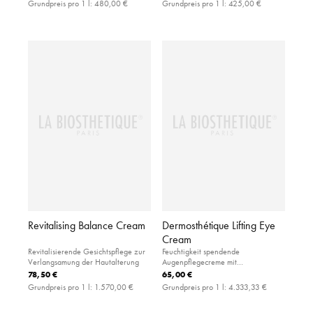
Grundpreis pro 1 l:
480,00 €
Grundpreis pro 1 l:
425,00 €
Revitalising Balance Cream
Dermosthétique Lifting Eye
Cream
Revitalisierende Gesichtspflege zur
Feuchtigkeit spendende
Verlangsamung der Hautalterung
Augenpflegecreme mit
hautstraffendem AGE³ Komplex
78,50 €
65,00 €
Grundpreis pro 1 l:
1.570,00 €
Grundpreis pro 1 l:
4.333,33 €