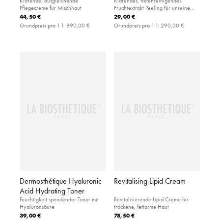
Klärende, ausgleichende
Klärendes, tiefenreinigendes
Pflegecreme für Mischhaut
Fruchtextrakt Peeling für unreine
Gesichtshaut
44,50 €
29,00 €
Grundpreis pro 1 l:
890,00 €
Grundpreis pro 1 l:
290,00 €
Dermosthétique Hyaluronic
Revitalising Lipid Cream
Acid Hydrating Toner
Feuchtigkeit spendender Toner mit
Revitalisierende Lipid Creme für
Hyaluronsäure
trockene, fettarme Haut
39,00 €
78,50 €