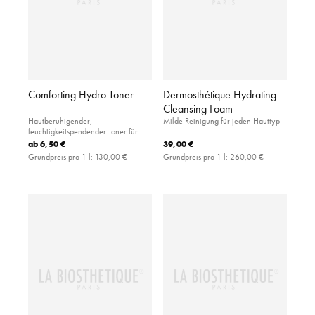
Comforting Hydro Toner
Dermosthétique Hydrating
Cleansing Foam
Hautberuhigender,
Milde Reinigung für jeden Hauttyp
feuchtigkeitspendender Toner für
empfindliche Haut
ab
6,50 €
39,00 €
Grundpreis pro 1 l:
130,00 €
Grundpreis pro 1 l:
260,00 €