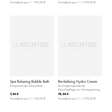
Grundpreis pro 1 l:
195,00 €
Grundpreis pro 1 l:
1.570,00 €
Spa Relaxing Bubble Bath
Revitalising Hydro Cream
Entspannendes Schaumbad
Feuchtigkeitspendende
Gesichtspflege zur Verlangsamung
der Hautalterung
7,50 €
78,50 €
Grundpreis pro 1 l:
150,00 €
Grundpreis pro 1 l:
1.570,00 €