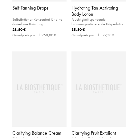
Self Tanning Drops
Hydrating Tan Activating
Body Lotion
Selbstbräuner Konzentrat für eine
Feuchtigkeit spendende,
dosierbare Bräunung.
bräunungsaktivierende Körperlotion
zur Vorbereitung auf die Sonne
28,50 €
35,50 €
Grundpreis pro 1 l:
950,00 €
Grundpreis pro 1 l:
177,50 €
Clarifying Balance Cream
Clarifying Fruit Exfoliant