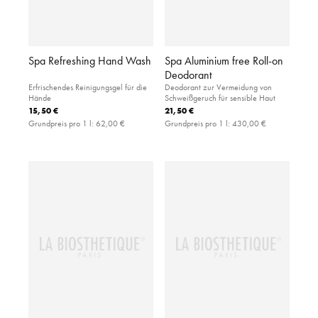
Spa Refreshing Hand Wash
Spa Aluminium free Roll-on
Deodorant
Erfrischendes Reinigungsgel für die
Deodorant zur Vermeidung von
Hände
Schweißgeruch für sensible Haut
15,50 €
21,50 €
Grundpreis pro 1 l:
62,00 €
Grundpreis pro 1 l:
430,00 €