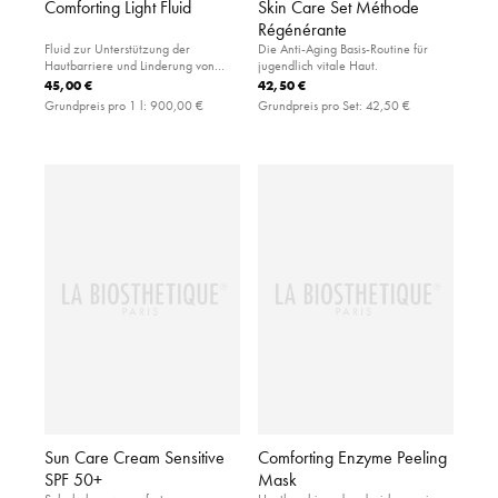
Comforting Light Fluid
Skin Care Set Méthode
Régénérante
Fluid zur Unterstützung der
Die Anti-Aging Basis-Routine für
Hautbarriere und Linderung von
jugendlich vitale Haut.
Irritationen für empfindliche
45,00 €
42,50 €
Gesichtshaut
Grundpreis pro 1 l:
900,00 €
Grundpreis pro Set:
42,50 €
Sun Care Cream Sensitive
Comforting Enzyme Peeling
SPF 50+
Mask