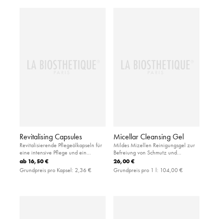
Revitalising Capsules
Micellar Cleansing Gel
Revitalisierende Pflegeölkapseln für
Mildes Mizellen Reinigungsgel zur
eine intensive Pflege und ein
Befreiung von Schmutz und
seidiges Hautgefühl
überschüssigem Talg
ab
16,50 €
26,00 €
Grundpreis pro Kapsel:
2,36 €
Grundpreis pro 1 l:
104,00 €