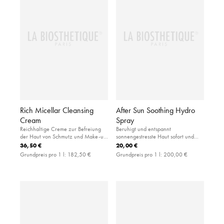
Rich Micellar Cleansing
After Sun Soothing Hydro
Cream
Spray
Reichhaltige Creme zur Befreiung
Beruhigt und entspannt
der Haut von Schmutz und Make-up
sonnengestresste Haut sofort und
für ein gepflegtes Hautgefühl
spendet wertvolle Feuchtigkeit
36,50 €
20,00 €
Grundpreis pro 1 l:
182,50 €
Grundpreis pro 1 l:
200,00 €