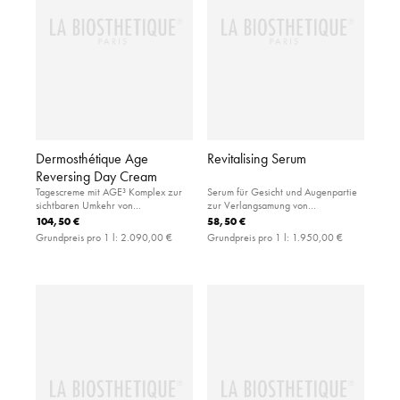
Dermosthétique Age
Revitalising Serum
Reversing Day Cream
Tagescreme mit AGE³ Komplex zur
Serum für Gesicht und Augenpartie
sichtbaren Umkehr von
zur Verlangsamung von
Hautalterungsanzeichen
Alterungsprozessen
104,50 €
58,50 €
Grundpreis pro 1 l:
2.090,00 €
Grundpreis pro 1 l:
1.950,00 €