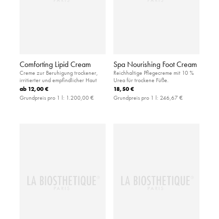
Comforting Lipid Cream
Spa Nourishing Foot Cream
Creme zur Beruhigung trockener,
Reichhaltige Pflegecreme mit 10 %
irritierter und empfindlicher Haut
Urea für trockene Füße.
ab
12,00 €
18,50 €
Grundpreis pro 1 l:
1.200,00 €
Grundpreis pro 1 l:
246,67 €