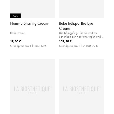
Neu
Homme Shaving Cream
Belesthétique The Eye
Cream
Rasiercreme
Die Liftingpflege für die zeitlose
Schönheit der Haut um Augen und
Lippen.
19,00 €
109,50 €
Grundpreis pro 1 l:
253,33 €
Grundpreis pro 1 l:
7.300,00 €