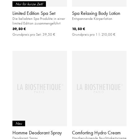
Nur für kurze Zeit!
Limited Edition Spa Set
Spa Relaxing Body Lotion
Die beliebten Spa Produkte in einer
Entspannende Körperlotion
limited Edition zusammengeführt
39,50 €
10,50 €
Grundpreis pro Set:
39,50 €
Grundpreis pro 1 l:
210,00 €
Neu
Homme Deodorant Spray
Comforting Hydro Cream
Deodorant Spray
Hautberuhigende Feuchtigkeitscreme