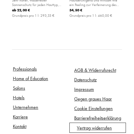
Sehr hoher, wasserfester
Hautberuhigend und wirksam wie
Sonnenschutz für jeden Hauttyp,
ein Peeling zur Verfeinerung des
ohne Parfüm, für sensible Haut
Hautbilds
ab
22,00 €
34,50 €
geeignet
Grundpreis pro 1 l:
293,33 €
Grundpreis pro 1 l:
460,00 €
Professionals
AGB & Widerrufsrecht
Home of Education
Datenschutz
Salons
Impressum
Hotels
Gegen graues Haar
Unternehmen
Cookie Einstellungen
Karriere
Barrierefreiheitserklärung
Kontakt
Vertrag widerrufen