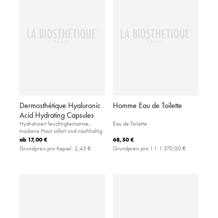
Dermosthétique Hyaluronic
Homme Eau de Toilette
Acid Hydrating Capsules
Hydratisiert feuchtigkeitsarme,
Eau de Toilette
trockene Haut sofort und nachhaltig
ab
17,00 €
68,50 €
Grundpreis pro Kapsel:
2,43 €
Grundpreis pro 1 l:
1.370,00 €