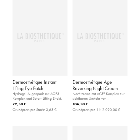
Dermosthétique Instant
Dermosthétique Age
Lifting Eye Patch
Reversing Night Cream
Hydrogel Augenpads mit AGE3
Nachtcreme mit AGE³ Komplex zur
Komplex und Sofort-Lifting-Effekt.
sichtbaren Umkehr von
Hautalterungsanzeichen
72,50 €
104,50 €
Grundpreis pro Stück:
3,63 €
Grundpreis pro 1 l:
2.090,00 €