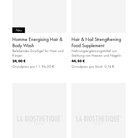
Neu
Homme Energising Hair &
Hair & Nail Strengthening
Body Wash
Food Supplement
Belebendes Duschgel für Haar und
Nahrungsergänzungsmittel zur
Körper
Stärkung von Haaren und Nägeln
24,00 €
44,50 €
Grundpreis pro 1 l:
96,00 €
Grundpreis pro Stück:
0,74 €