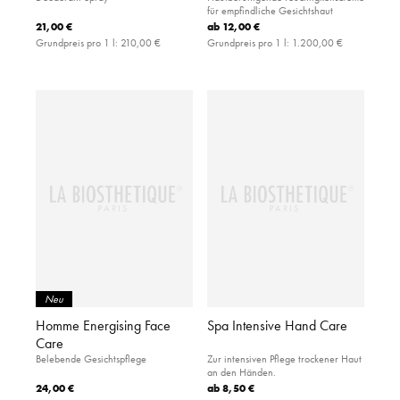
für empfindliche Gesichtshaut
21,00 €
ab
12,00 €
Grundpreis pro 1 l:
210,00 €
Grundpreis pro 1 l:
1.200,00 €
Neu
Homme Energising Face
Spa Intensive Hand Care
Care
Belebende Gesichtspflege
Zur intensiven Pflege trockener Haut
an den Händen.
24,00 €
ab
8,50 €