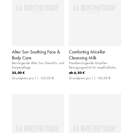
After Sun Soothing Face &
Comforting Micellar
Body Care
Cleansing Milk
Beruhigende After Sun Gesichts- und
Hautberuhigende Mizellen
Körperpflege
Reinigungsmilch für empfindliche
Gesichtshaut
33,00 €
ab
6,50 €
Grundpreis pro 1 l:
165,00 €
Grundpreis pro 1 l:
130,00 €