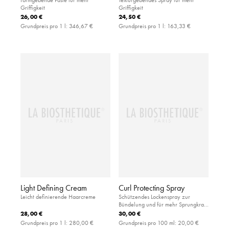
Griffigkeit
Griffigkeit
26,00 €
24,50 €
Grundpreis pro 1 l:
346,67 €
Grundpreis pro 1 l:
163,33 €
Light Defining Cream
Curl Protecting Spray
Leicht definierende Haarcreme
Schützendes Lockenspray zur
Bündelung und für mehr Sprungkraft
mit UV-Filter und Hitzeschutz
28,00 €
30,00 €
Grundpreis pro 1 l:
280,00 €
Grundpreis pro 100 ml:
20,00 €