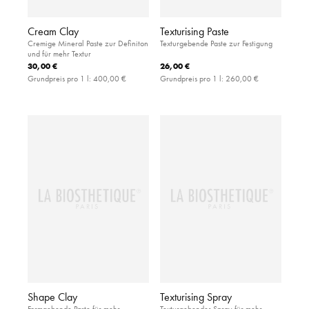
Cream Clay
Texturising Paste
Cremige Mineral Paste zur Definiton
Texturgebende Paste zur Festigung
und für mehr Textur
30,00 €
26,00 €
Grundpreis pro 1 l:
400,00 €
Grundpreis pro 1 l:
260,00 €
Shape Clay
Texturising Spray
Formgebende Paste für mehr
Texturgebendes Spray für mehr