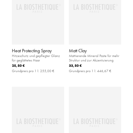
Heat Protecting Spray
Matt Clay
Hitzeschutz und gepflegter Glanz
Mattierende Mineral Paste für mehr
für geglättetes Haar
Struktur und zur Akzentuierung
25,50 €
33,50 €
Grundpreis pro 1 l:
255,00 €
Grundpreis pro 1 l:
446,67 €