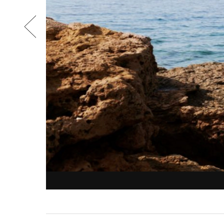
air
are