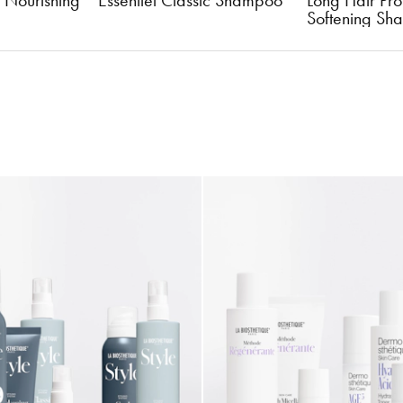
ic Shampoo
Long Hair Protective 
Moisture Con
Softening Shampoo