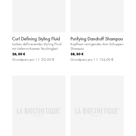
Curl Defining Styling Fluid
Purifying Dandruff Shampoo
Locken definierendes Styling Fluid
Kopfhaut reinigendes Anti-Schuppen
mit tiefenwirksamer Feuchtigkeit
Shampoo
26,50 €
38,50 €
Grundpreis pro 1 l:
212,00 €
Grundpreis pro 1 l:
154,00 €