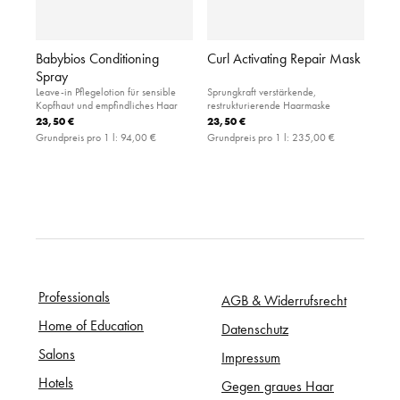
Babybios Conditioning
Curl Activating Repair Mask
Spray
Leave-in Pflegelotion für sensible
Sprungkraft verstärkende,
Kopfhaut und empfindliches Haar
restrukturierende Haarmaske
23,50 €
23,50 €
Grundpreis pro 1 l:
94,00 €
Grundpreis pro 1 l:
235,00 €
Professionals
AGB & Widerrufsrecht
Home of Education
Datenschutz
Salons
Impressum
Hotels
Gegen graues Haar