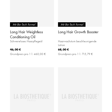
Mit Bio-Tech Formel
Mit Bio-Tech Formel
Long Hair Weightless
Long Hair Growth Booster
Conditioning Oil
Schwereloses Haarpflegeöl
Haarwachstum beschleunigende
Lotion
46,00 €
68,00 €
Grundpreis pro 1 l:
460,00 €
Grundpreis pro 1 l:
715,79 €