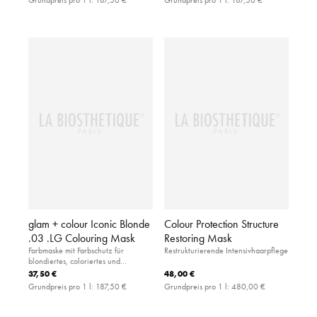
glam + colour Iconic Blonde
Colour Protection Structure
.03 .LG Colouring Mask
Restoring Mask
Farbmaske mit Farbschutz für
Restrukturierende Intensivhaarpflege
blondiertes, coloriertes und
naturblondes Haar (Tonhöhe 8-11).
37,50 €
48,00 €
Grundpreis pro 1 l:
187,50 €
Grundpreis pro 1 l:
480,00 €