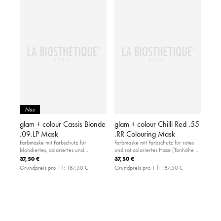
Neu
glam + colour Cassis Blonde
glam + colour Chilli Red .55
.09.LP Mask
.RR Colouring Mask
Farbmaske mit Farbschutz für
Farbmaske mit Farbschutz für rotes
blondiertes, coloriertes und
und rot coloriertes Haar (Tonhöhe 4-
naturblondes Haar (Tonhöhe 10–
7).
37,50 €
37,50 €
11).
Grundpreis pro 1 l:
187,50 €
Grundpreis pro 1 l:
187,50 €