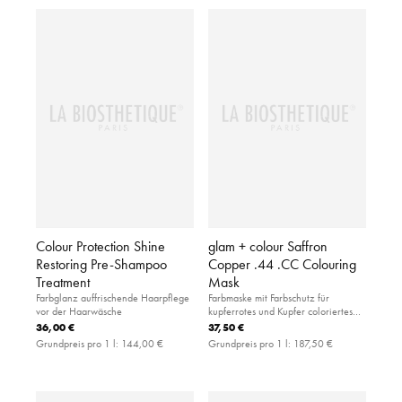
Colour Protection Shine
glam + colour Saffron
Restoring Pre-Shampoo
Copper .44 .CC Colouring
Treatment
Mask
Farbglanz auffrischende Haarpflege
Farbmaske mit Farbschutz für
vor der Haarwäsche
kupferrotes und Kupfer coloriertes
Haar (Tonhöhe 5-8).
36,00 €
37,50 €
Grundpreis pro 1 l:
144,00 €
Grundpreis pro 1 l:
187,50 €