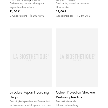
Farbtönung zur Veredlung von
Stärkende, restrukturierende
ergrautem Naturhaar.
Haarmaske
41,00 €
28,00 €
Grundpreis pro 1 l:
205,00 €
Grundpreis pro 1 l:
280,00 €
Structure Repair Hydrating
Colour Protection Structure
Drops
Restoring Treatment
Feuchtigkeitspendendes Konzentrat
Restrukturierende
für trockenes und strapaziertes Haar
Intensivbehandlung