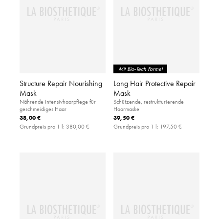
Mit Bio-Tech Formel
Structure Repair Nourishing
Long Hair Protective Repair
Mask
Mask
Nährende Intensivhaarpflege für
Schützende, restrukturierende
geschmeidiges Haar
Haarmaske
38,00 €
39,50 €
Grundpreis pro 1 l:
380,00 €
Grundpreis pro 1 l:
197,50 €