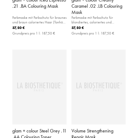
.21 .BA Colouring Mask
Caramel .02 .LB Colouring
Mask
Farbmaske mit Farbschutz für braunes
Farbmaske mit Farbschutz für
und braun coloriertes Haar (Tonhöhe
blondiertes, coloriertes und
3-7).
naturblondes Haar (Tonhöhe 8-11).
37,50 €
37,50 €
Grundpreis pro 1 l:
187,50 €
Grundpreis pro 1 l:
187,50 €
glam + colour Steel Grey .11
Volume Strengthening
.AA Colouring Toner
Repair Mask