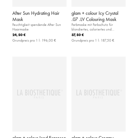
After Sun Hydrating Hair
glam + colour Icy Crystal
Mask
.07 .LV Colouring Mask
Feuchtigkeit spendende After Sun
Farbmaske mit Farbschutz für
Haarmaske
blondiertes, coloriertes und
naturblondes Haar (Tonhöhe 8-11).
24,50 €
37,50 €
Grundpreis pro 1 l:
196,00 €
Grundpreis pro 1 l:
187,50 €
glam + colour Iced Espresso
glam + colour Creamy