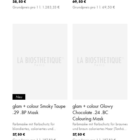
38,50 €
69,50 €
Grundpreis pro 1 l:
1.283,33 €
Grundpreis pro 1 l:
69,50 €
Neu
glam + colour Smoky Taupe
glam + colour Glowy
.29 .BP Mask
Chocolate .24 .BC
Colouring Mask
Farbmaske mit Farbschutz für
Farbmaske mit Farbschutz für braunes
blondiertes, coloriertes und
und braun coloriertes Haar (Tonhöhe
naturblondes Haar (Tonhöhe 8–11).
3-7).
37,50 €
37,50 €
Grundpreis pro 1 l:
187,50 €
Grundpreis pro 1 l:
187,50 €