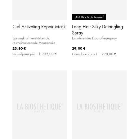
Mit Bio-Tech Formel
Curl Activating Repair Mask
Long Hair Silky Detangling
Spray
Sprungkraft verstärkende,
Entwirrendes Haarpflegespray
restrukturierende Haarmaske
23,50 €
29,00 €
Grundpreis pro 1 l:
235,00 €
Grundpreis pro 1 l:
290,00 €