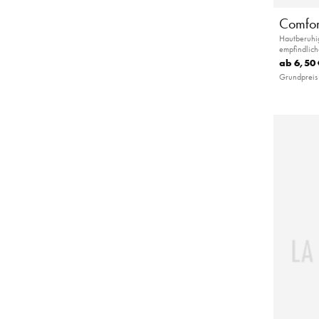
Comfor
Hautberuhig
empfindlic
ab
6,50 
Grundpreis 