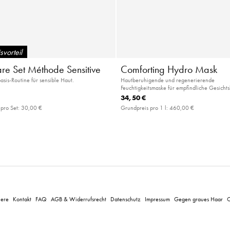
svorteil
are Set Méthode Sensitive
Comforting Hydro Mask
asis-Routine für sensible Haut.
Hautberuhigende und regenerierende
Feuchtigkeitsmaske für empfindliche Gesicht
34,50 €
 pro Set:
30,00 €
Grundpreis pro 1 l:
460,00 €
iere
Kontakt
FAQ
AGB & Widerrufsrecht
Datenschutz
Impressum
Gegen graues Haar
C