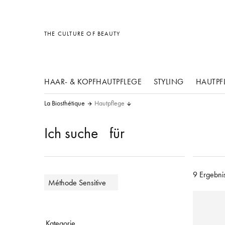
Sonstiges
Sonstiges
Sonstiges
THE CULTURE OF BEAUTY
HAAR- & KOPFHAUTPFLEGE
STYLING
HAUTPF
La Biosthétique
Hautpflege
Ich suche
für
9 Ergebni
Méthode Sensitive
Kategorie