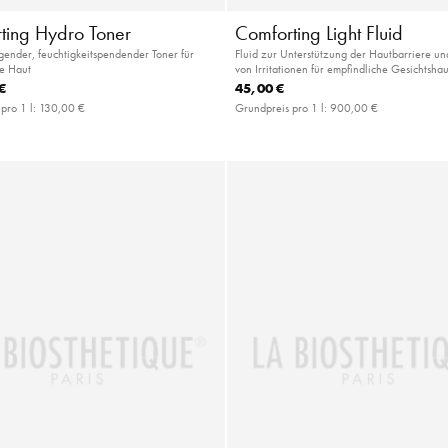
ting Hydro Toner
Comforting Light Fluid
ender, feuchtigkeitspendender Toner für
Fluid zur Unterstützung der Hautbarriere un
he Haut
von Irritationen für empfindliche Gesichtshau
€
45,00 €
pro 1 l:
130,00 €
Grundpreis pro 1 l:
900,00 €