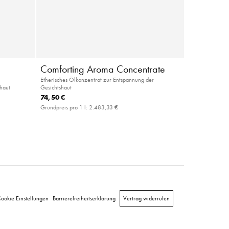
Comforting Aroma Concentrate
Etherisches Ölkonzentrat zur Entspannung der
shaut
Gesichtshaut
74,50 €
Grundpreis pro 1 l:
2.483,33 €
ookie Einstellungen
Barrierefreiheitserklärung
Vertrag widerrufen