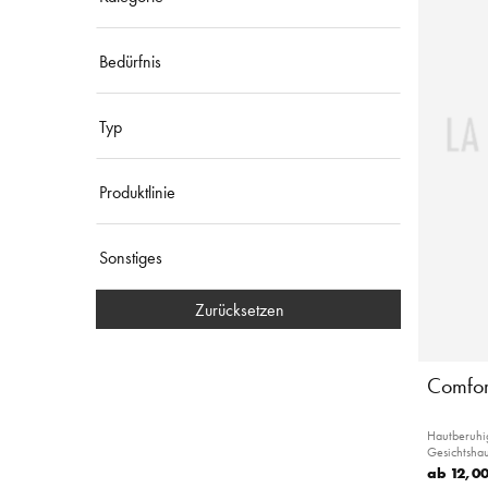
Bedürfnis
Typ
Produktlinie
Sonstiges
Zurücksetzen
Comfor
Hautberuhig
Gesichtshau
ab
12,00