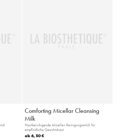
Comforting Micellar Cleansing
Milk
und
Hautberuhigende Mizellen Reinigungsmilch für
empfindliche Gesichtshaut
ab
6,50 €