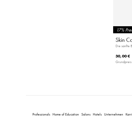
17% Prei
Skin C
Die sanfte B
30,00 €
Grundpreis
Professionals
Home of Education
Salons
Hotels
Unternehmen
Karr