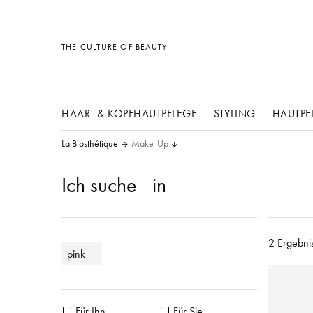
Sonstiges
Sonstiges
Sonstiges
THE CULTURE OF BEAUTY
HAAR- & KOPFHAUTPFLEGE
STYLING
HAUTPF
La Biosthétique
Make-Up
Ich suche
in
2 Ergebni
pink
Für Ihn
Für Sie