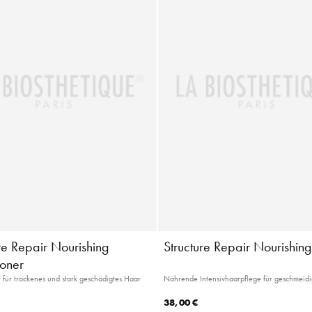
re Repair Nourishing
Structure Repair Nourishin
ioner
 für trockenes und stark geschädigtes Haar
Nährende Intensivhaarpflege für geschmeid
38,00 €