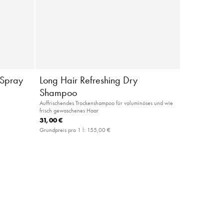
 Spray
Long Hair Refreshing Dry
Shampoo
Auffrischendes Trockenshampoo für voluminöses und wie
frisch gewaschenes Haar
31,00 €
Grundpreis pro 1 l:
155,00 €