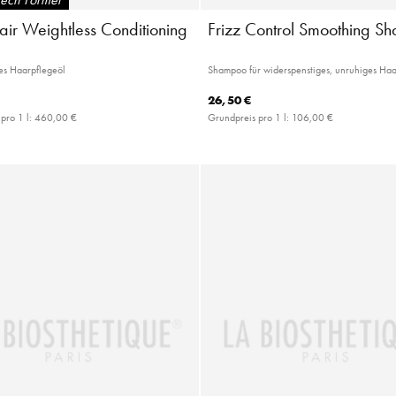
air Weightless Conditioning
Frizz Control Smoothing 
es Haarpflegeöl
Shampoo für widerspenstiges, unruhiges Ha
26,50 €
pro 1 l:
460,00 €
Grundpreis pro 1 l:
106,00 €