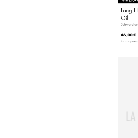
Long H
Oil
Schwerelos
46,00 €
Grundpreis 