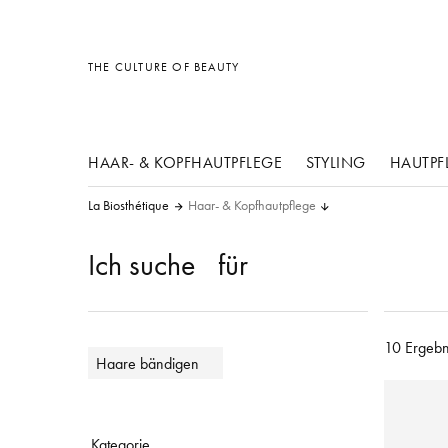
Sonstiges
Sonstiges
Sonstiges
THE CULTURE OF BEAUTY
HAAR- & KOPFHAUTPFLEGE
STYLING
HAUTPF
La Biosthétique
Haar- & Kopfhautpflege
Ich suche
für
10 Ergebn
Haare bändigen
Kategorie