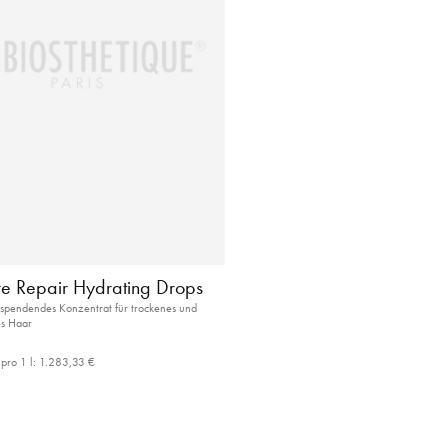
ure Repair Hydrating Drops
tspendendes Konzentrat für trockenes und
es Haar
pro 1 l:
1.283,33 €