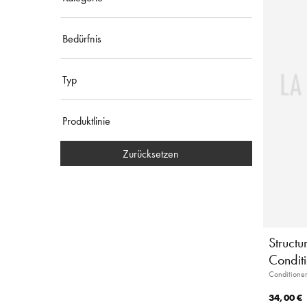
Bedürfnis
Typ
Produktlinie
Zurücksetzen
Structu
Condit
Conditioner
34,00 €