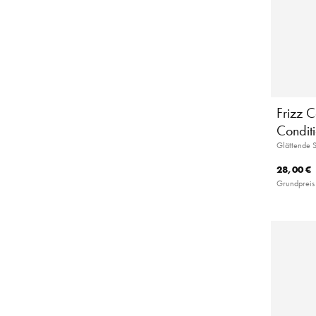
Frizz C
Condit
Glättende 
28,00 €
Grundpreis 