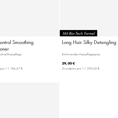
Mit Bio-Tech Formel
ontrol Smoothing
Long Hair Silky Detangling
ioner
Schnellhaarpflege
Entwirrendes Haarpflegespray
29,00 €
pro 1 l:
186,67 €
Grundpreis pro 1 l:
290,00 €