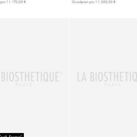
pro 1 l:
170,00 €
Grundpreis pro 1 l:
380,00 €
Tech Formel