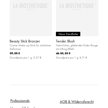
Neue Trendfarbe
Beauty Stick Bronzer
Tender Blush
Creme-Make-up-Stick für mühelose
Natürliches, glättendes Puder-Rouge
Definition
mit Lifting-Effekt
39,00 €
ab
30,50 €
Grundpreis pro 1 g:
5,57 €
Grundpreis pro 1 g:
8,71 €
Professionals
AGB & Widerrufsrecht