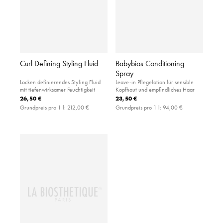
Curl Defining Styling Fluid
Babybios Conditioning
Spray
Locken definierendes Styling Fluid
Leave-in Pflegelotion für sensible
mit tiefenwirksamer Feuchtigkeit
Kopfhaut und empfindliches Haar
26,50 €
23,50 €
Grundpreis pro 1 l:
212,00 €
Grundpreis pro 1 l:
94,00 €