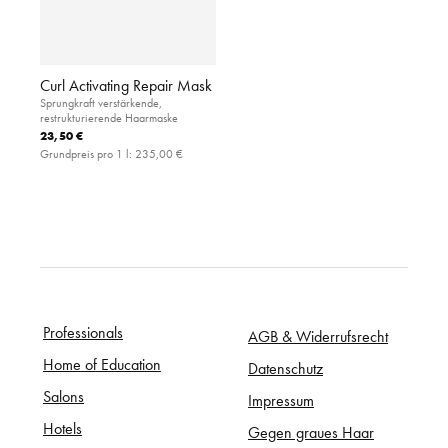
Curl Activating Repair Mask
Sprungkraft verstärkende,
restrukturierende Haarmaske
23,50 €
Grundpreis pro 1 l:
235,00 €
Professionals
AGB & Widerrufsrecht
Home of Education
Datenschutz
Salons
Impressum
Hotels
Gegen graues Haar