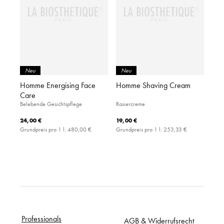
Neu
Neu
Homme Energising Face
Homme Shaving Cream
Care
Belebende Gesichtspflege
Rasiercreme
24,00 €
19,00 €
Grundpreis pro 1 l:
480,00 €
Grundpreis pro 1 l:
253,33 €
Professionals
AGB & Widerrufsrecht