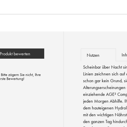
Produkt bewerten
Inh
Nutzen
Scheinbar über Nacht si
Linien zeichnen sich auf
tte zögern Sie nicht, Ihre
erste Bewertung!
schon gar kein Grund, si
Alterungserscheinungen 
einziehende AGE³ Compl
jeden Morgen Abhilfe. Ih
dem hauteigenen Hydrolipi
mit den wichtigen Nährst
den ganzen Tag hindurch 