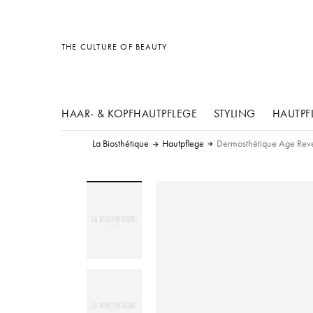
Sonstiges
Sonstiges
Sonstiges
THE CULTURE OF BEAUTY
HAAR- & KOPFHAUTPFLEGE
STYLING
HAUTPF
La Biosthétique
Hautpflege
Dermosthétique Age Rev