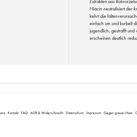
Extrakten aus Rotwurzels
Niacin neutralisiert der 
kehrt die faltenverursa
einfach um und kurbelt d
jugendlich, gestrafft und 
erscheinen deutlich redu
iere
Kontakt
FAQ
AGB & Widerrufsrecht
Datenschutz
Impressum
Gegen graues Haar
C