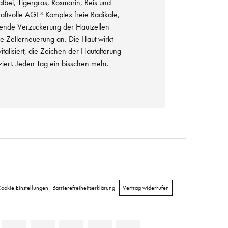
albei, Tigergras, Rosmarin, Reis und
kraftvolle AGE³ Komplex freie Radikale,
chende Verzuckerung der Hautzellen
ie Zellerneuerung an. Die Haut wirkt
vitalisiert, die Zeichen der Hautalterung
ziert. Jeden Tag ein bisschen mehr.
ookie Einstellungen
Barrierefreiheitserklärung
Vertrag widerrufen