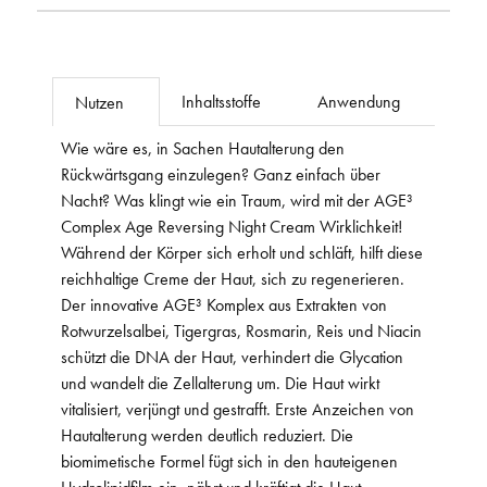
Inhaltsstoffe
Anwendung
Nutzen
Wie wäre es, in Sachen Hautalterung den
Rückwärtsgang einzulegen? Ganz einfach über
Nacht? Was klingt wie ein Traum, wird mit der AGE³
Complex Age Reversing Night Cream Wirklichkeit!
Während der Körper sich erholt und schläft, hilft diese
reichhaltige Creme der Haut, sich zu regenerieren.
Der innovative AGE³ Komplex aus Extrakten von
Rotwurzelsalbei, Tigergras, Rosmarin, Reis und Niacin
schützt die DNA der Haut, verhindert die Glycation
und wandelt die Zellalterung um. Die Haut wirkt
vitalisiert, verjüngt und gestrafft. Erste Anzeichen von
Hautalterung werden deutlich reduziert. Die
biomimetische Formel fügt sich in den hauteigenen
Hydrolipidfilm ein, nährt und kräftigt die Haut.