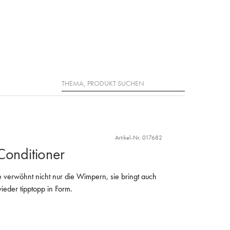
Suche
Artikel-Nr. 017682
Conditioner
 verwöhnt nicht nur die Wimpern, sie bringt auch
eder tipptopp in Form.