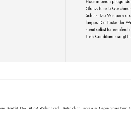
Haar in einen pflegenden
Glanz, feinste Geschmeid
Schutz. Die Wimpern ers
länger. Die Textur der Wi
somit selbst für empfindl
Lash Conditioner sorgt f
iere
Kontakt
FAQ
AGB & Widerrufsrecht
Datenschutz
Impressum
Gegen graues Haar
C