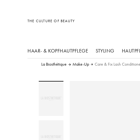
Sonstiges
Sonstiges
Sonstiges
THE CULTURE OF BEAUTY
HAAR- & KOPFHAUTPFLEGE
STYLING
HAUTPF
La Biosthétique
Make-Up
Care & Fix Lash Condition