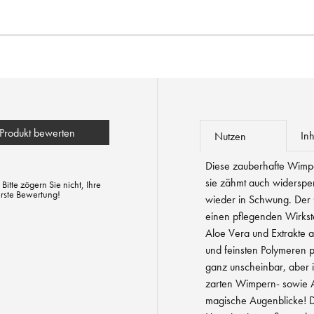
Produkt bewerten
Inh
Nutzen
Diese zauberhafte Wimpe
sie zähmt auch widerspe
tte zögern Sie nicht, Ihre
erste Bewertung!
wieder in Schwung. Der C
einen pflegenden Wirksto
Aloe Vera und Extrakte 
und feinsten Polymeren p
ganz unscheinbar, aber i
zarten Wimpern- sowie 
magische Augenblicke! Da