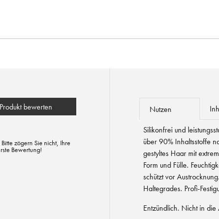
Produkt bewerten
Inh
Nutzen
Silikonfrei und leistungss
über 90% Inhaltsstoffe na
tte zögern Sie nicht, Ihre
erste Bewertung!
gestyltes Haar mit extre
Form und Fülle. Feuchtig
schützt vor Austrocknung
Haltegrades. Profi-Festi
Entzündlich. Nicht in di