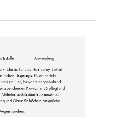
altsstoffe
Anwendung
tark: Classic Fanelac Hair Spray. Enthält
türlichen Ursprungs. Fixiert perfekt
m starkem Halt, bewahrt langanhaltend
keitsspendendes Provitamin B5 pflegt und
. Mühelos ausbürstbar trotz maximalen
gung und Glanz für höchste Ansprüche.
e Augen sprühen.