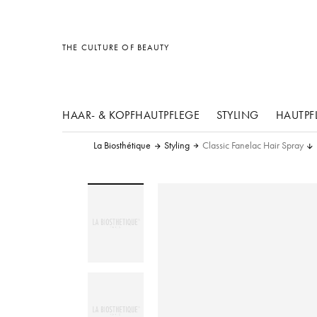
Sonstiges
Sonstiges
Sonstiges
THE CULTURE OF BEAUTY
HAAR- & KOPFHAUTPFLEGE
STYLING
HAUTPF
La Biosthétique
Styling
Classic Fanelac Hair Spray