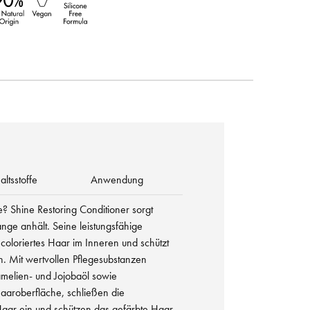
altsstoffe
Anwendung
e? Shine Restoring Conditioner sorgt
ange anhält. Seine leistungsfähige
 coloriertes Haar im Inneren und schützt
n. Mit wertvollen Pflegesubstanzen
amelien- und Jojobaöl sowie
aaroberfläche, schließen die
Haar ein und schützen das gefärbte Haar