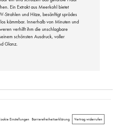
hen. Ein Extrakt aus Meerkohl bietet
UV-Strahlen und Hitze, besänftigt sprödes
los kämmbar. Innerhalb von Minuten und
eren verhilft ihm die unschlagbare
seinem schönsten Ausdruck, voller
und Glanz.
ookie Einstellungen
Barrierefreiheitserklärung
Vertrag widerrufen