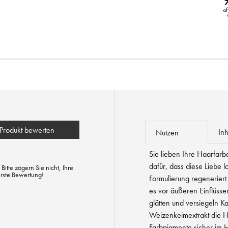
Produkt bewerten
Inh
Nutzen
Sie lieben Ihre Haarfarb
dafür, dass diese Liebe l
tte zögern Sie nicht, Ihre
erste Bewertung!
Formulierung regeneriert
es vor äußeren Einflüsse
glätten und versiegeln K
Weizenkeimextrakt die H
Farbpigmente sicher im 