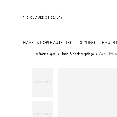
Sonstiges
Sonstiges
Sonstiges
THE CULTURE OF BEAUTY
HAAR- & KOPFHAUTPFLEGE
STYLING
HAUTPF
La Biosthétique
Haar- & Kopfhautpflege
Colour Prote