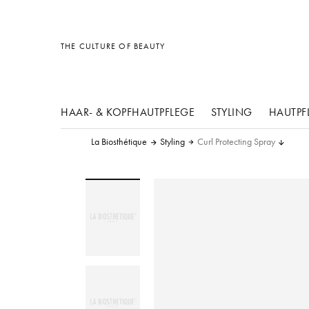
Sonstiges
Sonstiges
Sonstiges
THE CULTURE OF BEAUTY
HAAR- & KOPFHAUTPFLEGE
STYLING
HAUTPF
La Biosthétique
Styling
Curl Protecting Spray