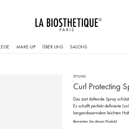
LEGE
MAKE-UP
ÜBER UNS
SALONS
STYLING
Curl Protecting 
Das zart duftende Spray schütz
Es schafft perfekt definierte L
langandauerndem leichten Halt
Bewerten Sie dieses Produkt