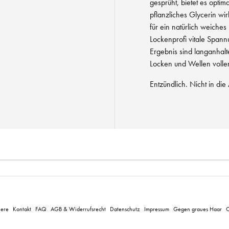
gesprüht, bietet es optim
pflanzliches Glycerin w
für ein natürlich weiches
Lockenprofi vitale Spann
Ergebnis sind langanhalt
Locken und Wellen volle
Entzündlich. Nicht in di
iere
Kontakt
FAQ
AGB & Widerrufsrecht
Datenschutz
Impressum
Gegen graues Haar
C