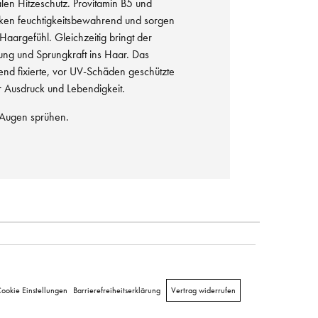
alen Hitzeschutz. Provitamin B5 und
irken feuchtigkeitsbewahrend und sorgen
 Haargefühl. Gleichzeitig bringt der
ung und Sprungkraft ins Haar. Das
end fixierte, vor UV-Schäden geschützte
r Ausdruck und Lebendigkeit.
e Augen sprühen.
ookie Einstellungen
Barrierefreiheitserklärung
Vertrag widerrufen