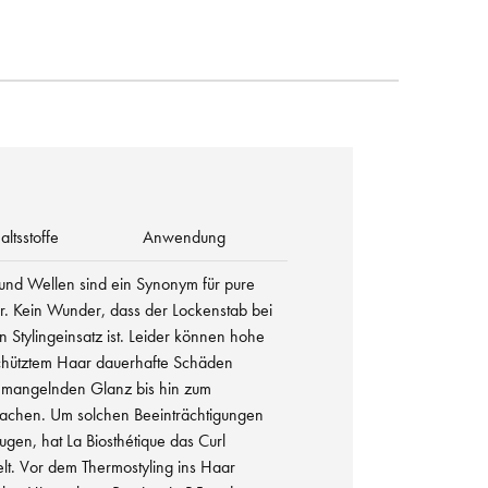
altsstoffe
Anwendung
 und Wellen sind ein Synonym für pure
r. Kein Wunder, dass der Lockenstab bei
n Stylingeinsatz ist. Leider können hohe
chütztem Haar dauerhafte Schäden
ch mangelnden Glanz bis hin zum
chen. Um solchen Beeinträchtigungen
ugen, hat La Biosthétique das Curl
elt. Vor dem Thermostyling ins Haar