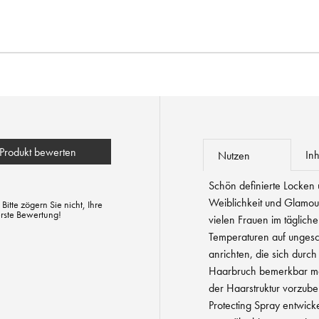
Produkt bewerten
Inh
Nutzen
Schön definierte Locken
Weiblichkeit und Glamou
tte zögern Sie nicht, Ihre
erste Bewertung!
vielen Frauen im tägliche
Temperaturen auf unges
anrichten, die sich dur
Haarbruch bemerkbar ma
der Haarstruktur vorzube
Protecting Spray entwick