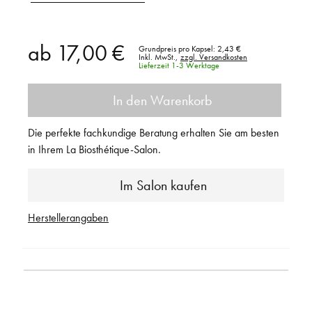
ab
17,00 €
Grundpreis pro Kapsel:
2,43 €
Inkl. MwSt.,
zzgl. Versandkosten
Lieferzeit 1-3 Werktage
In den Warenkorb
Die perfekte fachkundige Beratung erhalten Sie am besten
in Ihrem La Biosthétique-Salon.
Im Salon kaufen
Herstellerangaben