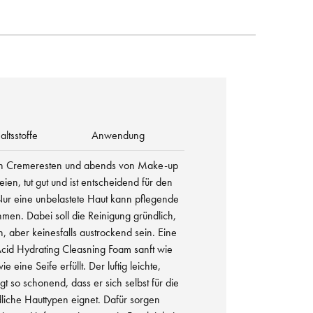
altsstoffe
Anwendung
on Cremeresten und abends von Make-up
ien, tut gut und ist entscheidend für den
. Nur eine unbelastete Haut kann pflegende
hmen. Dabei soll die Reinigung gründlich,
, aber keinesfalls austrockend sein. Eine
Acid Hydrating Cleasning Foam sanft wie
e eine Seife erfüllt. Der luftig leichte,
t so schonend, dass er sich selbst für die
liche Hauttypen eignet. Dafür sorgen