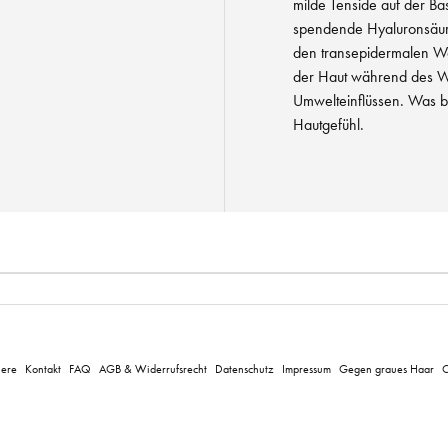
milde Tenside auf der Ba
spendende Hyaluronsäure
den transepidermalen Was
der Haut während des Wa
Umwelteinflüssen. Was ble
Hautgefühl.
iere
Kontakt
FAQ
AGB & Widerrufsrecht
Datenschutz
Impressum
Gegen graues Haar
C