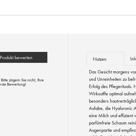
Produkt bewerten
Inh
Nutzen
Das Gesicht morgens v
und Unreinheiten zu befre
tte zögern Sie nicht, Ihre
erste Bewertung!
Erfolg des Pflegerituals
Wirksotffe optimal aufne
besonders hautverträglich
Aufabe, die Hyaluronic 
eine Milch und effizient wi
parfümfreie Schaum reinig
Augenpartie und empfind