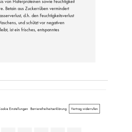
sis von Haferproteinen sowie Feuchtigkeit
. Betain aus Zuckerrüben vermindert
serverlust, d.h. den Feuchtigkeitsverlust
schens, und schützt vor negativen
ibt, ist ein frisches, entspanntes
ookie Einstellungen
Barrierefreiheitserklärung
Vertrag widerrufen