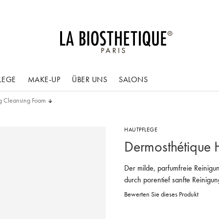
LEGE
MAKE-UP
ÜBER UNS
SALONS
g Cleansing Foam
HAUTPFLEGE
Dermosthétique 
Der milde, parfumfreie Reinig
durch porentief sanfte Reinigun
Bewerten Sie dieses Produkt