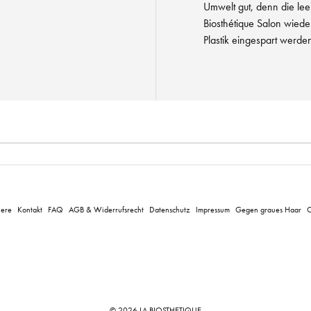
Umwelt gut, denn die lee
Biosthétique Salon wiede
Plastik eingespart werde
iere
Kontakt
FAQ
AGB & Widerrufsrecht
Datenschutz
Impressum
Gegen graues Haar
C
© 2026 LA BIOSTHETIQUE