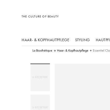
Sonstiges
Sonstiges
Sonstiges
THE CULTURE OF BEAUTY
HAAR- & KOPFHAUTPFLEGE
STYLING
HAUTPF
La Biosthétique
Haar- & Kopfhautpflege
Essentiel Cl