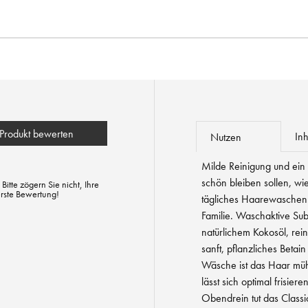
Produkt bewerten
Inh
Nutzen
Milde Reinigung und ein z
schön bleiben sollen, wi
tte zögern Sie nicht, Ihre
erste Bewertung!
tägliches Haarewaschen z
Familie. Waschaktive Su
natürlichem Kokosöl, re
sanft, pflanzliches Betain
Wäsche ist das Haar müh
lässt sich optimal frisiere
Obendrein tut das Clas