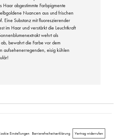
es Haar abgestimmte Farbpigmente
gelbgoldene Nuancen aus und frischen
f. Eine Substanz mit fluoreszierender
st im Haar und verstärkt die Leuchtkraft
 Sonnenblumenextrakt wehrt als
e ab, bewahrt die Farbe vor dem
en aufsehenerregenden, eisig kühlen
ulär!
ookie Einstellungen
Barrierefreiheitserklärung
Vertrag widerrufen