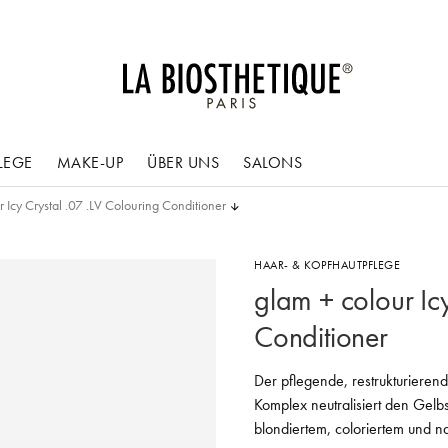
LEGE
MAKE-UP
ÜBER UNS
SALONS
 Icy Crystal .07 .LV Colouring Conditioner
HAAR- & KOPFHAUTPFLEGE
glam + colour Ic
Conditioner
Der pflegende, restrukturieren
Komplex neutralisiert den Gelbst
blondiertem, coloriertem und n