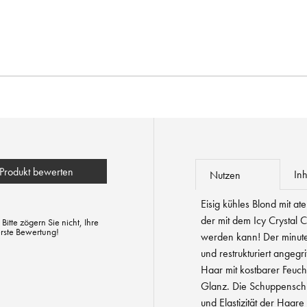
Produkt bewerten
Inh
Nutzen
Eisig kühles Blond mit at
der mit dem Icy Crystal 
tte zögern Sie nicht, Ihre
erste Bewertung!
werden kann! Der minute
und restrukturiert angegr
Haar mit kostbarer Feucht
Glanz. Die Schuppenschi
und Elastizität der Haare