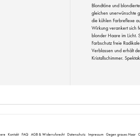
Blondtöne und blondiert
gleichen unerwünschte 
die kühlen Farbreflexe au
Wirkung verankert sich fe
blonder Haare im Licht.
Farbschutz freie Radikal
Verblassen und erhält d
Kristallschimmer. Spektak
iere
Kontakt
FAQ
AGB & Widerrufsrecht
Datenschutz
Impressum
Gegen graues Haar
C