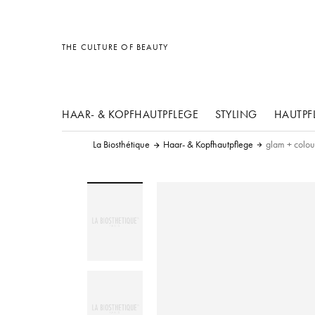
Sonstiges
Sonstiges
Sonstiges
THE CULTURE OF BEAUTY
HAAR- & KOPFHAUTPFLEGE
STYLING
HAUTPF
La Biosthétique
Haar- & Kopfhautpflege
glam + colour