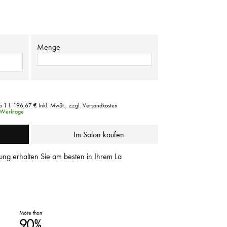
Menge
o 1 l:
196,67 €
Inkl. MwSt.,
zzgl. Versandkosten
3 Werktage
Im Salon kaufen
ung erhalten Sie am besten in Ihrem La