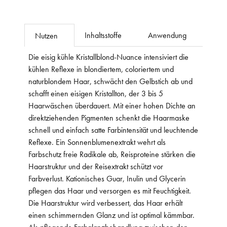
Inhaltsstoffe
Anwendung
Nutzen
Die eisig kühle Kristallblond-Nuance intensiviert die
kühlen Reflexe in blondiertem, coloriertem und
naturblondem Haar, schwächt den Gelbstich ab und
schafft einen eisigen Kristallton, der 3 bis 5
Haarwäschen überdauert. Mit einer hohen Dichte an
direktziehenden Pigmenten schenkt die Haarmaske
schnell und einfach satte Farbintensität und leuchtende
Reflexe. Ein Sonnenblumenextrakt wehrt als
Farbschutz freie Radikale ab, Reisproteine stärken die
Haarstruktur und der Reisextrakt schützt vor
Farbverlust. Kationisches Guar, Inulin und Glycerin
pflegen das Haar und versorgen es mit Feuchtigkeit.
Die Haarstruktur wird verbessert, das Haar erhält
einen schimmernden Glanz und ist optimal kämmbar.
Als pflegende Farbglanzbehandlung zwischen den