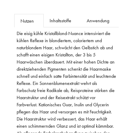
Inhaltsstoffe
Anwendung
Nutzen
Die eisig kühle Kristallblond-Nuance intensiviert die
kühlen Reflexe in blondiertem, coloriertem und
naturblondem Haar, schwächt den Gelbstich ab und
schafft einen eisigen Kristallton, der 3 bis 5
Haarwäschen überdauert. Mit einer hohen Dichte an
direktziehenden Pigmenten schenkt die Haarmaske
schnell und einfach satte Farbintensität und leuchtende
Reflexe. Ein Sonnenblumenextrakt wehrt als
Farbschutz freie Radikale ab, Reisproteine stärken die
Haarstruktur und der Reisextrakt schützt vor
Farbverlust. Kationisches Guar, Inulin und Glycerin
pflegen das Haar und versorgen es mit Feuchtigkeit.
Die Haarstruktur wird verbessert, das Haar erhält
einen schimmernden Glanz und ist optimal kämmbar.
Als pflegende Farbglanzbehandlung zwischen den