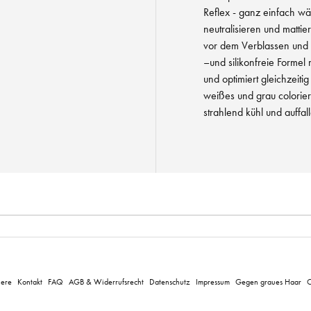
Reflex - ganz einfach w
neutralisieren und matti
vor dem Verblassen und er
–und silikonfreie Formel 
und optimiert gleichzeitig
weißes und grau coloriert
strahlend kühl und auffall
iere
Kontakt
FAQ
AGB & Widerrufsrecht
Datenschutz
Impressum
Gegen graues Haar
C