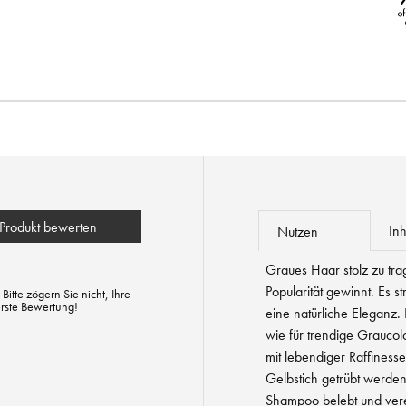
Produkt bewerten
Inh
Nutzen
Graues Haar stolz zu tra
Popularität gewinnt. Es s
tte zögern Sie nicht, Ihre
erste Bewertung!
eine natürliche Eleganz.
wie für trendige Graucolo
mit lebendiger Raffiness
Gelbstich getrübt werden
Shampoo belebt und vere