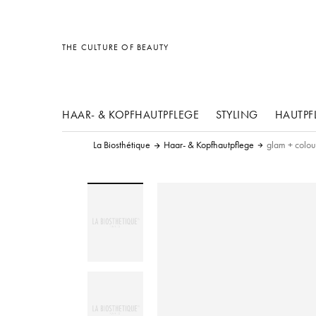
Sonstiges
Sonstiges
Sonstiges
THE CULTURE OF BEAUTY
HAAR- & KOPFHAUTPFLEGE
STYLING
HAUTPF
La Biosthétique
Haar- & Kopfhautpflege
glam + colou