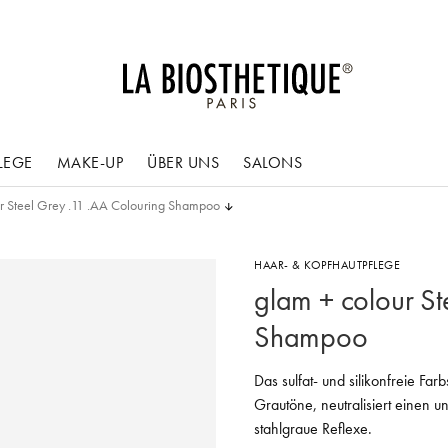
LEGE
MAKE-UP
ÜBER UNS
SALONS
r Steel Grey .11 .AA Colouring Shampoo
HAAR- & KOPFHAUTPFLEGE
glam + colour St
Shampoo
Das sulfat- und silikonfreie Fa
Grautöne, neutralisiert einen u
stahlgraue Reflexe.