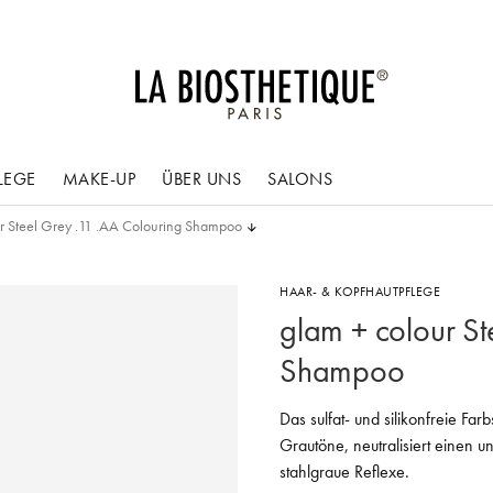
LEGE
MAKE-UP
ÜBER UNS
SALONS
r Steel Grey .11 .AA Colouring Shampoo
HAAR- & KOPFHAUTPFLEGE
glam + colour St
Shampoo
Das sulfat- und silikonfreie Fa
Grautöne, neutralisiert einen u
stahlgraue Reflexe.