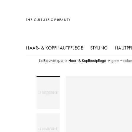
Sonstiges
Sonstiges
Sonstiges
THE CULTURE OF BEAUTY
HAAR- & KOPFHAUTPFLEGE
STYLING
HAUTPF
La Biosthétique
Haar- & Kopfhautpflege
glam + colou