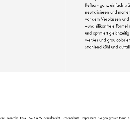
Reflex - ganz einfach w
neutralisieren und matti
vor dem Verblassen und er
–und silikonfreie Formel 
und optimiert gleichzeitig
weißes und grau coloriert
strahlend kühl und auffall
iere
Kontakt
FAQ
AGB & Widerrufsrecht
Datenschutz
Impressum
Gegen graues Haar
C