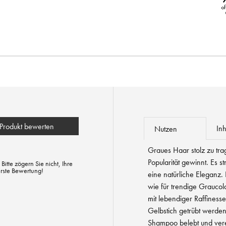
Produkt bewerten
Inh
Nutzen
Graues Haar stolz zu tra
Popularität gewinnt. Es s
tte zögern Sie nicht, Ihre
erste Bewertung!
eine natürliche Eleganz.
wie für trendige Graucolo
mit lebendiger Raffiness
Gelbstich getrübt werden
Shampoo belebt und vere