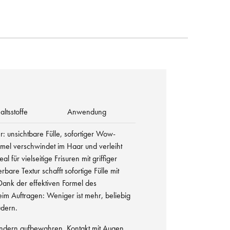
altsstoffe
Anwendung
r: unsichtbare Fülle, sofortiger Wow-
rmel verschwindet im Haar und verleiht
 für vielseitige Frisuren mit griffiger
erbare Textur schafft sofortige Fülle mit
Dank der effektiven Formel des
eim Auftragen: Weniger ist mehr, beliebig
dern.
ndern aufbewahren. Kontakt mit Augen