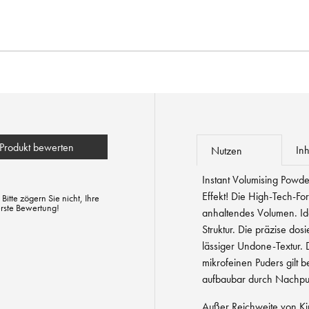
Produkt bewerten
Inh
Nutzen
Instant Volumising Powde
Effekt! Die High-Tech-Fo
tte zögern Sie nicht, Ihre
erste Bewertung!
anhaltendes Volumen. Ideal
Struktur. Die präzise dosi
lässiger Undone-Textur. 
mikrofeinen Puders gilt b
aufbaubar durch Nachpu
Außer Reichweite von Ki