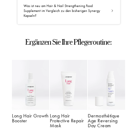
Was ist neu am Hair & Nail Strengthening Food
Supplement im Vergleich zu den bisherigen Synergy
Kapseln?
Ergänzen Sie Ihre Pflegeroutine:
Spirulina in Premium – Qualität, hergestellt
unter strengen Qualitätsstandards.
4 neue zusätzliche Inhaltsstoffe für eine
zusätzliche Wirkung
Aminosäuren : L – Cystein und L –
Methionin erhöhen die Widerstandskraft
und stimulieren das Wachstum von
Haaren und Nägeln. Trägt zur Erhaltung
Long Hair Growth 
Long Hair 
Dermosthétique 
Booster
Protective Repair 
Age Reversing 
der gesunden Struktur von Haaren,
Mask
Day Cream
Nägeln und Haut bei. Hilft de