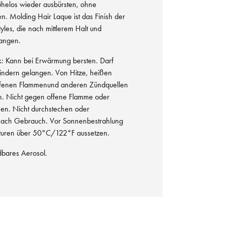
h mühelos wieder ausbürsten, ohne
en. Molding Hair Laque ist das Finish der
tyles, die nach mittlerem Halt und
langen.
ck: Kann bei Erwärmung bersten. Darf
Kindern gelangen. Von Hitze, heißen
ffenen Flammenund anderen Zündquellen
en. Nicht gegen offene Flamme oder
en. Nicht durchstechen oder
 nach Gebrauch. Vor Sonnenbestrahlung
aturen über 50°C/122°F aussetzen.
bares Aerosol.