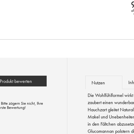
Produkt bewerten
Inh
Nutzen
Die Wohlfühlformel wirkt
zaubert einen wunderba
tte zögern Sie nicht, Ihre
erste Bewertung!
Hauchzart gleitet Natural
Makel und Unebenheiten 
in den Fältchen abzusetze
Glucomannan polstern die