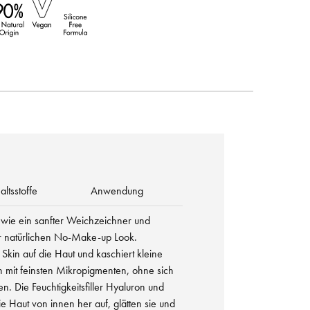
altsstoffe
Anwendung
 wie ein sanfter Weichzeichner und
r natürlichen No-Make-up Look.
 Skin auf die Haut und kaschiert kleine
mit feinsten Mikropigmenten, ohne sich
n. Die Feuchtigkeitsfiller Hyaluron und
 Haut von innen her auf, glätten sie und