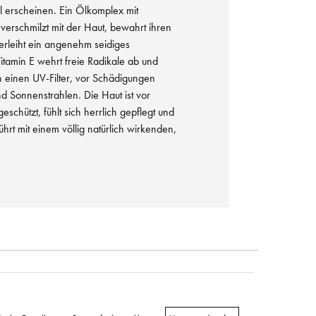
ll erscheinen. Ein Ölkomplex mit
erschmilzt mit der Haut, bewahrt ihren
verleiht ein angenehm seidiges
itamin E wehrt freie Radikale ab und
ch einen UV-Filter, vor Schädigungen
d Sonnenstrahlen. Die Haut ist vor
eschützt, fühlt sich herrlich gepflegt und
hrt mit einem völlig natürlich wirkenden,