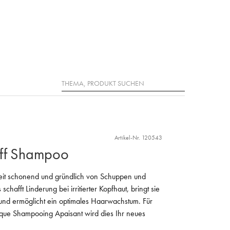
Suche
Artikel-Nr. 120543
uff Shampoo
eit schonend und gründlich von Schuppen und
chafft Linderung bei irritierter Kopfhaut, bringt sie
und ermöglicht ein optimales Haarwachstum. Für
ique Shampooing Apaisant wird dies Ihr neues