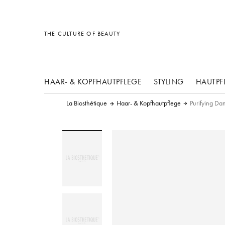
Sonstiges
Sonstiges
Sonstiges
THE CULTURE OF BEAUTY
HAAR- & KOPFHAUTPFLEGE
STYLING
HAUTPF
La Biosthétique
Haar- & Kopfhautpflege
Purifying Da