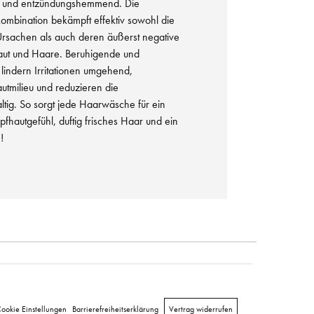
ell und entzündungshemmend. Die
ombination bekämpft effektiv sowohl die
sachen als auch deren äußerst negative
aut und Haare. Beruhigende und
e lindern Irritationen umgehend,
utmilieu und reduzieren die
tig. So sorgt jede Haarwäsche für ein
pfhautgefühl, duftig frisches Haar und ein
!
ookie Einstellungen
Barrierefreiheitserklärung
Vertrag widerrufen