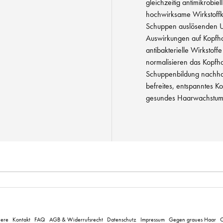
gleichzeitig antimikrobi
hochwirksame Wirkstoffk
Schuppen auslösenden Ur
Auswirkungen auf Kopfh
antibakterielle Wirkstoff
normalisieren das Kopfha
Schuppenbildung nachhal
befreites, entspanntes Ko
gesundes Haarwachstum
iere
Kontakt
FAQ
AGB & Widerrufsrecht
Datenschutz
Impressum
Gegen graues Haar
C