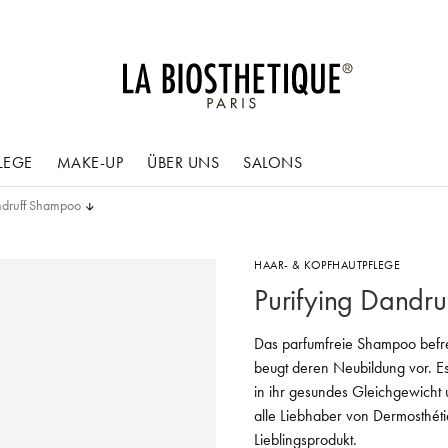
LEGE
MAKE-UP
ÜBER UNS
SALONS
ndruff Shampoo
HAAR- & KOPFHAUTPFLEGE
Purifying Dandr
Das parfumfreie Shampoo befr
beugt deren Neubildung vor. Es s
in ihr gesundes Gleichgewicht 
alle Liebhaber von Dermosthét
Lieblingsprodukt.