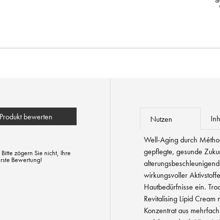
Produkt bewerten
Inh
Nutzen
Well-Aging durch Méthod
gepflegte, gesunde Zuku
tte zögern Sie nicht, Ihre
erste Bewertung!
alterungsbeschleunigend
wirkungsvoller Aktivstoff
Hautbedürfnisse ein. Tro
Revitalising Lipid Cream 
Konzentrat aus mehrfach u