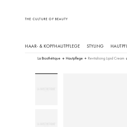
Sonstiges
Sonstiges
Sonstiges
THE CULTURE OF BEAUTY
HAAR- & KOPFHAUTPFLEGE
STYLING
HAUTPF
La Biosthétique
Hautpflege
Revitalising Lipid Cream