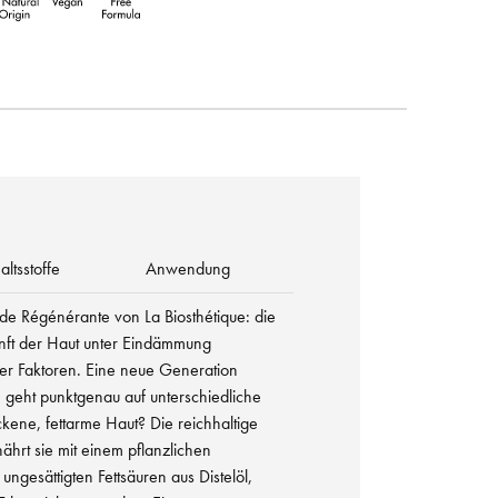
altsstoffe
Anwendung
e Régénérante von La Biosthétique: die
nft der Haut unter Eindämmung
er Faktoren. Eine neue Generation
e geht punktgenau auf unterschiedliche
ckene, fettarme Haut? Die reichhaltige
nährt sie mit einem pflanzlichen
ngesättigten Fettsäuren aus Distelöl,