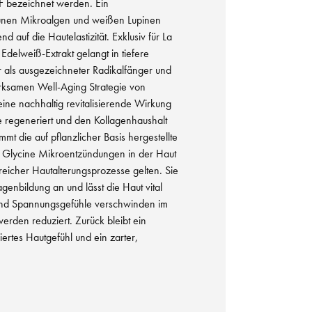
 F bezeichnet werden. Ein
rünen Mikroalgen und weißen Lupinen
nd auf die Hautelastizität. Exklusiv für La
 Edelweiß-Extrakt gelangt in tiefere
r als ausgezeichneter Radikalfänger und
irksamen Well-Aging Strategie von
ne nachhaltig revitalisierende Wirkung
re regeneriert und den Kollagenhaushalt
mmt die auf pflanzlicher Basis hergestellte
l Glycine Mikroentzündungen in der Haut
lreicher Hautalterungsprozesse gelten. Sie
lagenbildung an und lässt die Haut vital
 und Spannungsgefühle verschwinden im
erden reduziert. Zurück bleibt ein
siertes Hautgefühl und ein zarter,