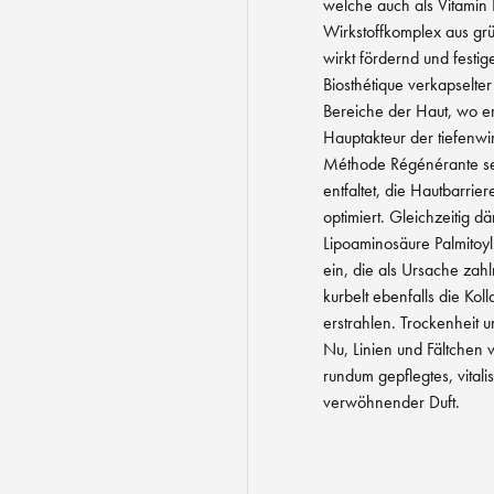
welche auch als Vitamin
Wirkstoffkomplex aus g
wirkt fördernd und festige
Biosthétique verkapselter
Bereiche der Haut, wo e
Hauptakteur der tiefenw
Méthode Régénérante sei
entfaltet, die Hautbarrie
optimiert. Gleichzeitig dä
Lipoaminosäure Palmitoy
ein, die als Ursache zah
kurbelt ebenfalls die Kol
erstrahlen. Trockenheit
Nu, Linien und Fältchen w
rundum gepflegtes, vitali
verwöhnender Duft.