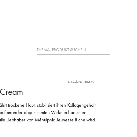
Suche
Artikel-Nr. 004398
d Cream
hrt trockene Haut, stabilisiert ihren Kollagengehalt
ltig aufeinander abgestimmten Wirkmechanismen
alle Liebhaber von Ménulphia Jeunesse Riche wird