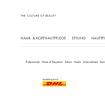
Sonstiges
Sonstiges
Sonstiges
THE CULTURE OF BEAUTY
HAAR- & KOPFHAUTPFLEGE
STYLING
HAUTPF
Professionals
Home of Education
Salons
Hotels
Unternehmen
Karr