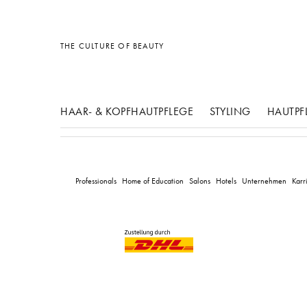
Sonstiges
Sonstiges
Sonstiges
THE CULTURE OF BEAUTY
HAAR- & KOPFHAUTPFLEGE
STYLING
HAUTPF
Professionals
Home of Education
Salons
Hotels
Unternehmen
Karr