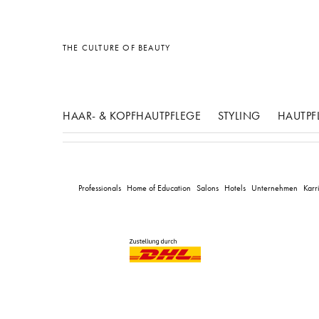
Sonstiges
Sonstiges
Sonstiges
THE CULTURE OF BEAUTY
HAAR- & KOPFHAUTPFLEGE
STYLING
HAUTPF
Professionals
Home of Education
Salons
Hotels
Unternehmen
Karr