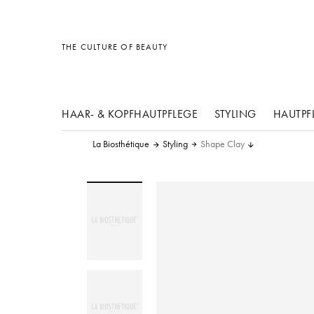
Sonstiges
Sonstiges
Sonstiges
THE CULTURE OF BEAUTY
HAAR- & KOPFHAUTPFLEGE
STYLING
HAUTPF
La Biosthétique
Styling
Shape Clay