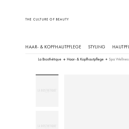
Sonstiges
Sonstiges
Sonstiges
THE CULTURE OF BEAUTY
HAAR- & KOPFHAUTPFLEGE
STYLING
HAUTPF
La Biosthétique
Haar- & Kopfhautpflege
Spa Wellness