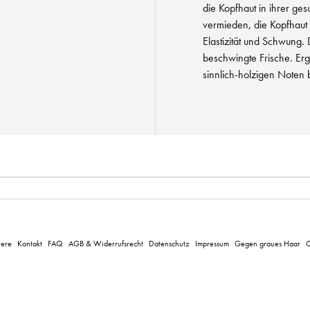
die Kopfhaut in ihrer ge
vermieden, die Kopfhaut 
Elastizität und Schwung. 
beschwingte Frische. Er
sinnlich-holzigen Noten b
iere
Kontakt
FAQ
AGB & Widerrufsrecht
Datenschutz
Impressum
Gegen graues Haar
C