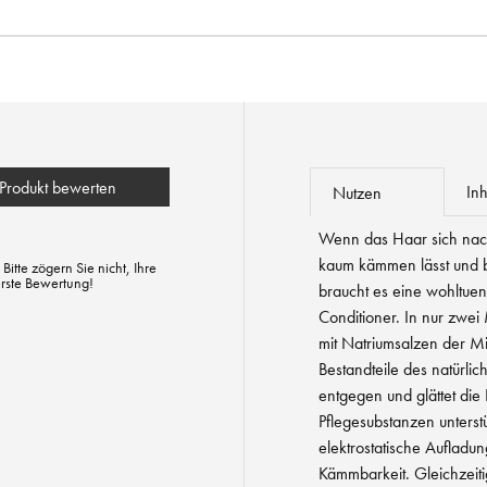
Produkt bewerten
Inh
Nutzen
Wenn das Haar sich nac
kaum kämmen lässt und b
tte zögern Sie nicht, Ihre
erste Bewertung!
braucht es eine wohltue
Conditioner. In nur zwei
mit Natriumsalzen der M
Bestandteile des natürlic
entgegen und glättet die 
Pflegesubstanzen unterst
elektrostatische Aufladu
Kämmbarkeit. Gleichzeiti