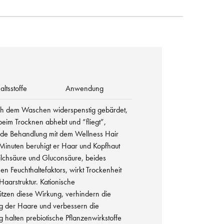
altsstoffe
Anwendung
h dem Waschen widerspenstig gebärdet,
eim Trocknen abhebt und “fliegt”,
nde Behandlung mit dem Wellness Hair
 Minuten beruhigt er Haar und Kopfhaut
ilchsäure und Gluconsäure, beides
hen Feuchthaltefaktors, wirkt Trockenheit
Haarstruktur. Kationische
ützen diese Wirkung, verhindern die
ng der Haare und verbessern die
g halten prebiotische Pflanzenwirkstoffe