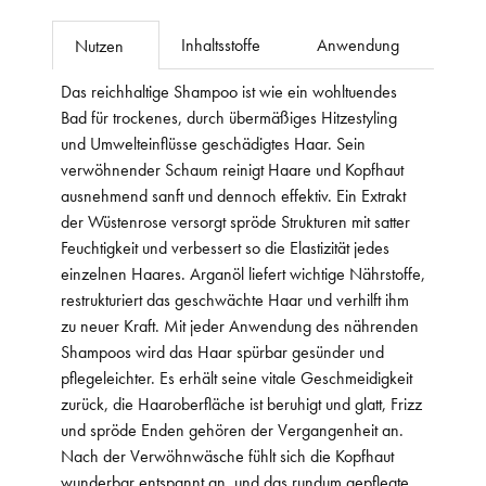
Inhaltsstoffe
Anwendung
Nutzen
Das reichhaltige Shampoo ist wie ein wohltuendes
Bad für trockenes, durch übermäßiges Hitzestyling
und Umwelteinflüsse geschädigtes Haar. Sein
verwöhnender Schaum reinigt Haare und Kopfhaut
ausnehmend sanft und dennoch effektiv. Ein Extrakt
der Wüstenrose versorgt spröde Strukturen mit satter
Feuchtigkeit und verbessert so die Elastizität jedes
einzelnen Haares. Arganöl liefert wichtige Nährstoffe,
restrukturiert das geschwächte Haar und verhilft ihm
zu neuer Kraft. Mit jeder Anwendung des nährenden
Shampoos wird das Haar spürbar gesünder und
pflegeleichter. Es erhält seine vitale Geschmeidigkeit
zurück, die Haaroberfläche ist beruhigt und glatt, Frizz
und spröde Enden gehören der Vergangenheit an.
Nach der Verwöhnwäsche fühlt sich die Kopfhaut
wunderbar entspannt an, und das rundum gepflegte