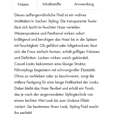
Inhaltsstoffe
Anwendung
Nutzen
Dieses außergewöhnliche Fluid ist ein wahres
Multitalent in Sachen Styling. Die transparente Textur
lässt sich leicht im feuchten Haar verteilen.
Weizenproteine und Panthenol wirken sofort
kräftigend und beruhigen das Haar bis in die Spitzen
mit Feuchtigkeit. Ob geföhnt oder luftgetrocknet, lässt
sich die Frisur einfach formen, erhält griffiges Volumen
und Definition. Locken wirken weich gebündelt,
Casual Looks bekommen eine lässige Struktur,
Föhnstylings begeistern mit schwungvoller Elastizität.
Ohne zu verkleben oder zu beschweren, sorgt die
mittlere Festigung für eine lange Haltbarkeit der Looks.
Dabei bleibt das Haar flexibel und erhält ein Finish,
das je nach der angewendeten Stylingtechnik von
einem leichten Wet Look bis zum Undone Effekt
variiert. Sie bestimmen Ihren Look, Styling Fluid macht
ihn perfekt!