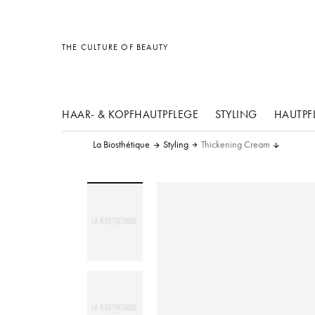
Sonstiges
Sonstiges
Sonstiges
THE CULTURE OF BEAUTY
HAAR- & KOPFHAUTPFLEGE
STYLING
HAUTPF
La Biosthétique
Styling
Thickening Cream