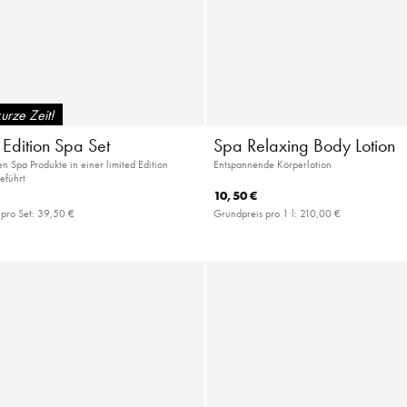
urze Zeit!
 Edition Spa Set
Spa Relaxing Body Lotion
en Spa Produkte in einer limited Edition
Entspannende Körperlotion
führt
10,50 €
 pro Set:
39,50 €
Grundpreis pro 1 l:
210,00 €