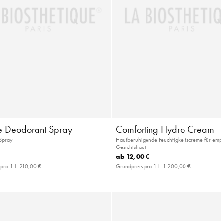
 Deodorant Spray
Comforting Hydro Cream
Spray
Hautberuhigende Feuchtigkeitscreme für emp
Gesichtshaut
ab
12,00 €
pro 1 l:
210,00 €
Grundpreis pro 1 l:
1.200,00 €