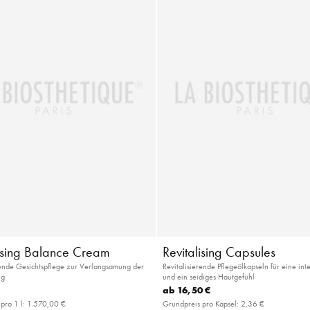
lising Balance Cream
Revitalising Capsules
rende Gesichtspflege zur Verlangsamung der
Revitalisierende Pflegeölkapseln für eine int
ng
und ein seidiges Hautgefühl
ab
16,50 €
pro 1 l:
1.570,00 €
Grundpreis pro Kapsel:
2,36 €