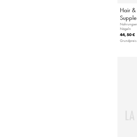
Hair &
Supple
Nahrungser
Nägeln
44,50 €
Grundpreis