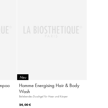
Neu
ampoo
Homme Energising Hair & Body
Wash
Belebendes Duschgel für Haar und Körper
24,00 €