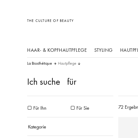
Sonstiges
Sonstiges
Sonstiges
THE CULTURE OF BEAUTY
HAAR- & KOPFHAUTPFLEGE
STYLING
HAUTPF
La Biosthétique
Hautpflege
Ich suche
für
72 Ergebn
Für Ihn
Für Sie
Kategorie