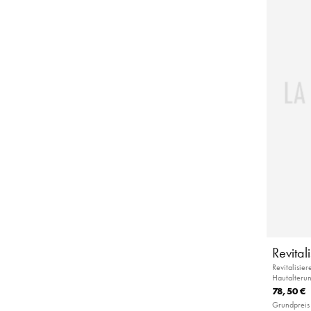
Revita
Revitalisie
Hautalteru
78,50 €
Grundpreis 