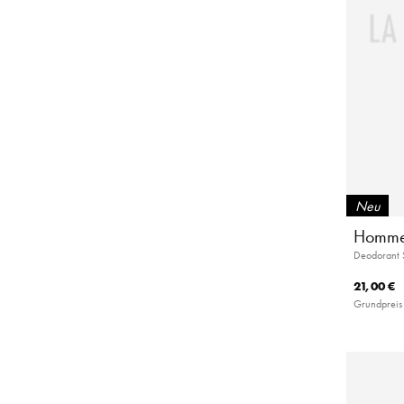
Neu
Homme
Deodorant 
21,00 €
Grundpreis 