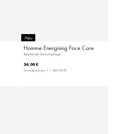
Neu
Homme Energising Face Care
Belebende Gesichtspflege
24,00 €
Grundpreis pro 1 l:
480,00 €