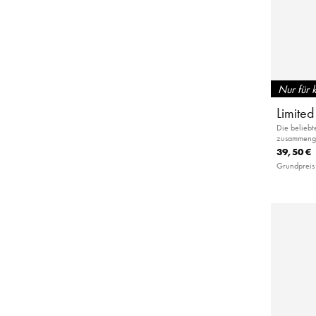
Nur für k
Limited
Die beliebt
zusammenge
39,50 €
Grundpreis