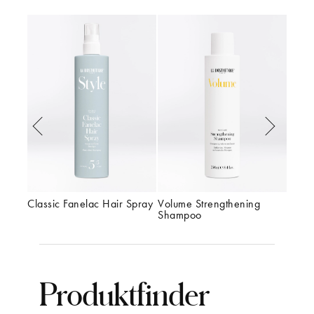
ing 
Classic Fanelac Hair Spray
Volume Strengthening 
Class
Shampoo
Produktfinder