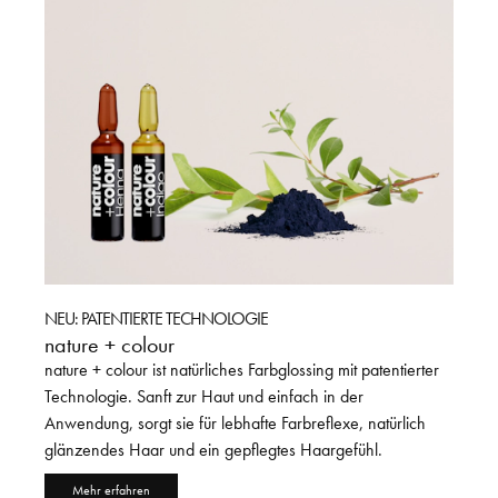
NEU: PATENTIERTE TECHNOLOGIE
JETZT
nature + colour
Drei 
nature + colour ist natürliches Farbglossing mit patentierter
Die La
erte
Technologie. Sanft zur Haut und einfach in der
Defini
Anwendung, sorgt sie für lebhafte Farbreflexe, natürlich
Handha
glänzendes Haar und ein gepflegtes Haargefühl.
Formel
und G
Mehr erfahren