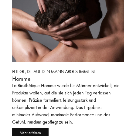
PFLEGE, DIE AUF DEN MANN ABGESTIMMT IST
HAIR-
Homme
Berli
La Biosthétique Homme wurde für Männer entwickelt, die
Vom 2.
Produkte wollen, auf die sie sich jeden Tag verlassen
intern
rem
können. Präzise formuliert, leistungsstark und
Kollek
t
unkompliziert in der Anwendung. Das Ergebnis:
Fashio
minimaler Aufwand, maximale Performance und das
der F
Gefühl, rundum gepflegt zu sein.
Me
Mehr erfahren