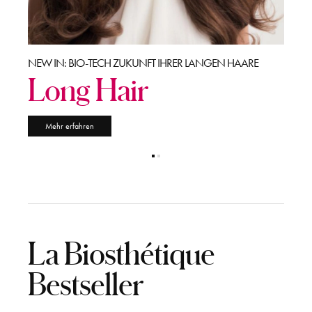
OMMER
NEW IN: BIO-TECH ZUKUNFT IHRER LANGEN HAARE
ENTDE
Long Hair
So
Mehr erfahren
Me
La Biosthétique
Bestseller