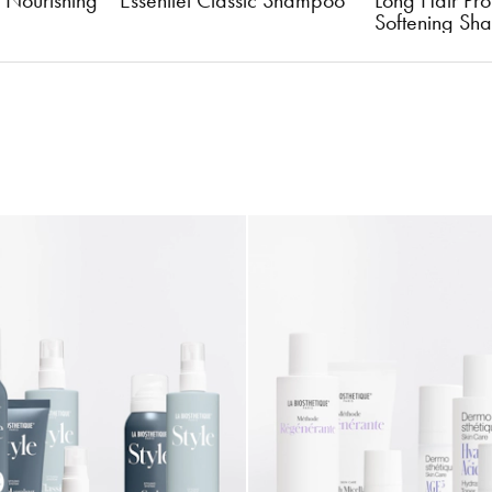
ic Shampoo
Long Hair Protective 
Moisture Con
Softening Shampoo