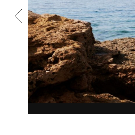
air
are