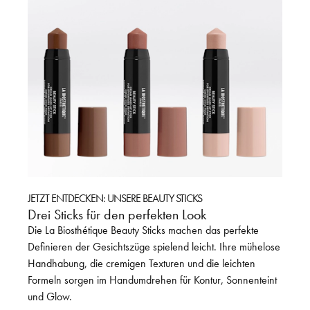
JETZT ENTDECKEN: UNSERE BEAUTY STICKS
NUR FÜ
Drei Sticks für den perfekten Look
Spa S
erter
Die La Biosthétique Beauty Sticks machen das perfekte
Unser 
Definieren der Gesichtszüge spielend leicht. Ihre mühelose
Auszei
ich
Handhabung, die cremigen Texturen und die leichten
Alutub
Formeln sorgen im Handumdrehen für Kontur, Sonnenteint
Me
und Glow.