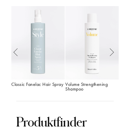
ing 
Classic Fanelac Hair Spray
Volume Strengthening 
Class
Shampoo
Produktfinder