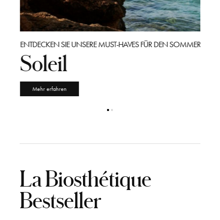
E
ENTDECKEN SIE UNSERE MUST-HAVES FÜR DEN SOMMER
NEW I
Soleil
Lo
Mehr erfahren
Me
La Biosthétique
Bestseller