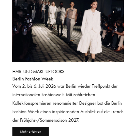
HAIR- UND MAKE-UP-LOOKS
IHRE 
Ratg
Berlin Fashion Week
 die
Eine g
Vom 2. bis 6. Juli 2026 war Berlin wieder Treffpunkt der
Haarwa
internationalen Fashionwelt: Mit zahlreichen
entsch
Kollektionspremieren renommierter Designer bot die Berlin
Ratgeb
Fashion Week einen inspirierenden Ausblick auf die Trends
hande
der Frühjahr-/Sommersaison 2027.
Me
Mehr erfahren