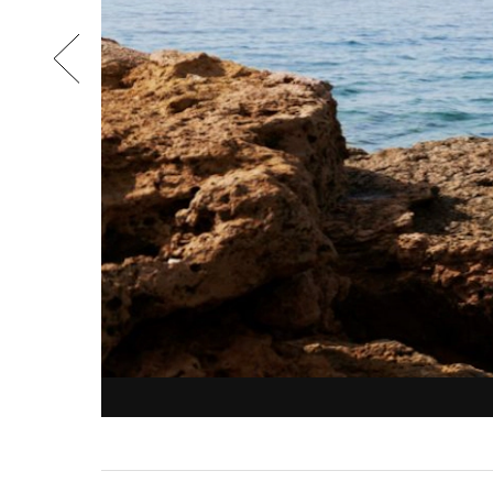
air
are