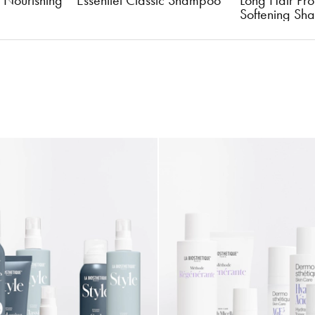
ic Shampoo
Long Hair Protective 
Moisture Con
Softening Shampoo