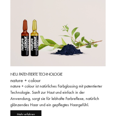
NEU: PATENTIERTE TECHNOLOGIE
JETZT
nature + colour
Drei 
nature + colour ist natürliches Farbglossing mit patentierter
Die La
erte
Technologie. Sanft zur Haut und einfach in der
Defini
Anwendung, sorgt sie für lebhafte Farbreflexe, natürlich
Handha
glänzendes Haar und ein gepflegtes Haargefühl.
Formel
und G
Mehr erfahren