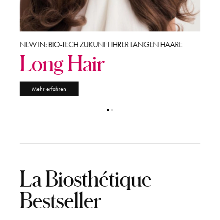
OMMER
NEW IN: BIO-TECH ZUKUNFT IHRER LANGEN HAARE
ENTDE
Long Hair
So
Mehr erfahren
Me
La Biosthétique
Bestseller