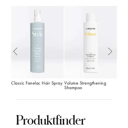
ing 
Classic Fanelac Hair Spray
Volume Strengthening 
Class
Shampoo
Produktfinder