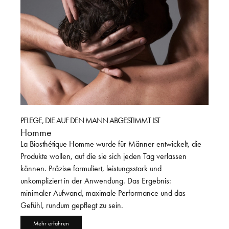
PFLEGE, DIE AUF DEN MANN ABGESTIMMT IST
HAIR-
Homme
Berli
La Biosthétique Homme wurde für Männer entwickelt, die
Vom 2.
Produkte wollen, auf die sie sich jeden Tag verlassen
intern
rem
können. Präzise formuliert, leistungsstark und
Kollek
t
unkompliziert in der Anwendung. Das Ergebnis:
Fashio
minimaler Aufwand, maximale Performance und das
der F
Gefühl, rundum gepflegt zu sein.
Me
Mehr erfahren