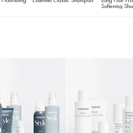
 Nourishing 
Essentiel Classic Shampoo
Long Hair Prot
Softening S