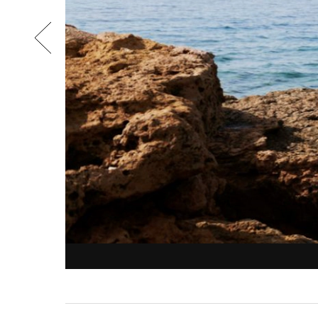
air
are