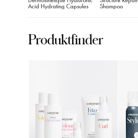
ourishing 
Dermosthétique Hyaluronic 
Structure Repair
Acid Hydrating Capsules
Shampoo
Produktfinder