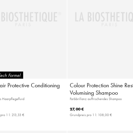
Tech Formel
ir Protective Conditioning
Colour Protection Shine Res
Volumising Shampoo
s Haarpflegefluid
Farbbrillanz auffrischendes Shampoo
27,00 €
pro 1 l:
213,33 €
Grundpreis pro 1 l:
108,00 €