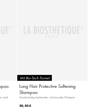
Mit Bio-Tech Formel
mpoo
Long Hair Protective Softening
Shampoo
r stark
Geschmeidig machendes, schützendes Shampoo
30,50 €