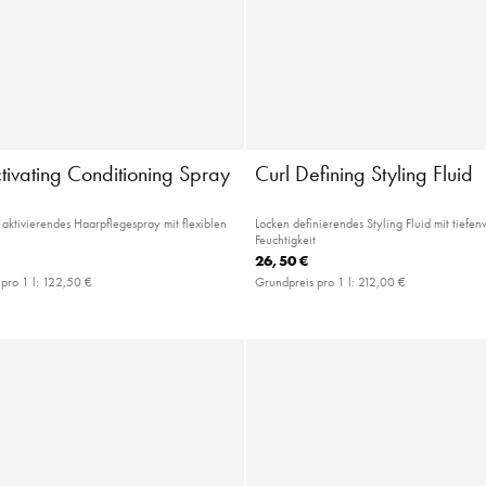
tivating Conditioning Spray
Curl Defining Styling Fluid
 aktivierendes Haarpflegespray mit flexiblen
Locken definierendes Styling Fluid mit tiefe
Feuchtigkeit
26,50 €
pro 1 l:
122,50 €
Grundpreis pro 1 l:
212,00 €