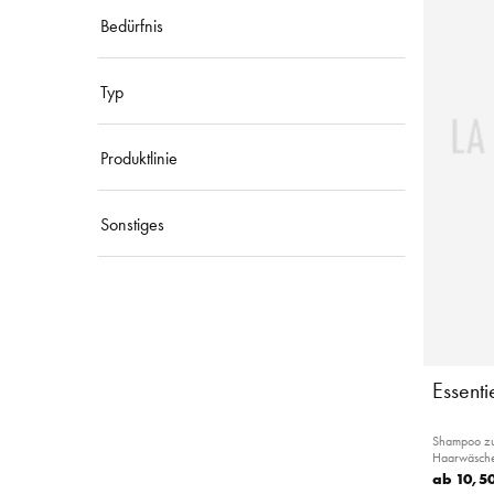
Bedürfnis
Typ
Produktlinie
Sonstiges
Essent
Shampoo zur
Haarwäsch
ab
10,50