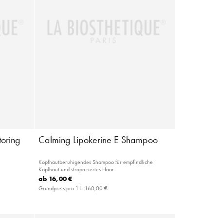
toring
Calming Lipokerine E Shampoo
Kopfhautberuhigendes Shampoo für empfindliche
Kopfhaut und strapaziertes Haar
ab
16,00 €
Grundpreis pro 1 l:
160,00 €