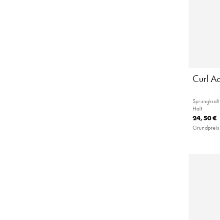
Curl Ac
Sprungkraft
Halt
24,50 €
Grundpreis 