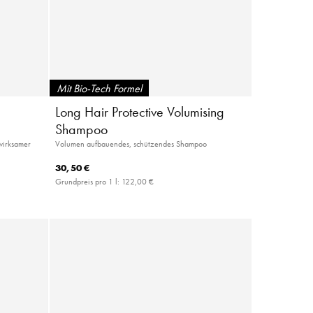
Mit Bio-Tech Formel
Long Hair Protective Volumising
Shampoo
nwirksamer
Volumen aufbauendes, schützendes Shampoo
30,50 €
Grundpreis pro 1 l:
122,00 €