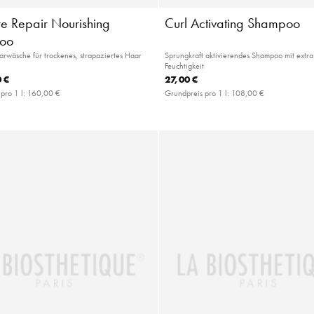
re Repair Nourishing
Curl Activating Shampoo
oo
wäsche für trockenes, strapaziertes Haar
Sprungkraft aktivierendes Shampoo mit extra 
Feuchtigkeit
 €
27,00 €
pro 1 l:
160,00 €
Grundpreis pro 1 l:
108,00 €