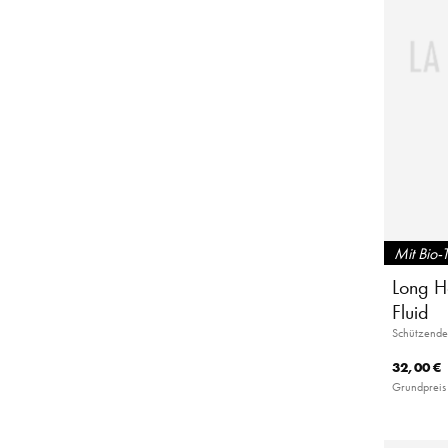
Mit Bio-
Long Ha
Fluid
Schützende
32,00 €
Grundpreis 