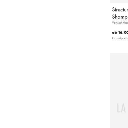
Structu
Shamp
Verwöhnhaar
ab
16,00
Grundpreis 