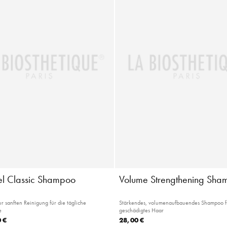
iel Classic Shampoo
Volume Strengthening Sha
 sanften Reinigung für die tägliche
Stärkendes, volumenaufbauendes Shampoo fü
e
geschädigtes Haar
 €
28,00 €