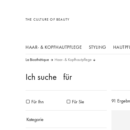
Sonstiges
Sonstiges
Sonstiges
THE CULTURE OF BEAUTY
HAAR- & KOPFHAUTPFLEGE
STYLING
HAUTPF
La Biosthétique
Haar- & Kopfhautpflege
Ich suche
für
91 Ergebn
Für Ihn
Für Sie
Kategorie