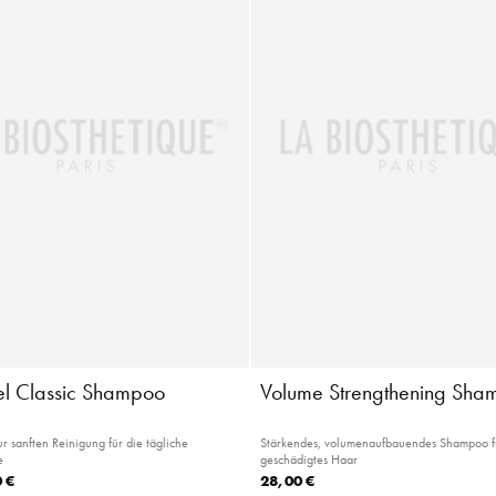
iel Classic Shampoo
Volume Strengthening Sha
 sanften Reinigung für die tägliche
Stärkendes, volumenaufbauendes Shampoo fü
e
geschädigtes Haar
 €
28,00 €