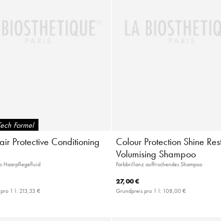
Tech Formel
ir Protective Conditioning
Colour Protection Shine Res
Volumising Shampoo
s Haarpflegefluid
Farbbrillanz auffrischendes Shampoo
27,00 €
pro 1 l:
213,33 €
Grundpreis pro 1 l:
108,00 €