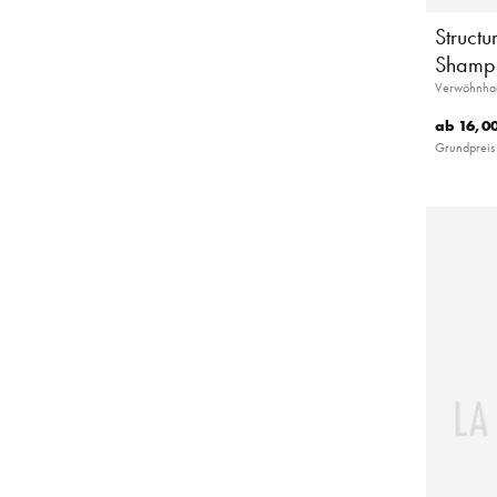
Structu
Shamp
Verwöhnhaar
ab
16,00
Grundpreis 