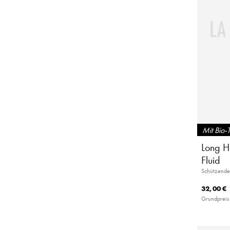
Mit Bio-
Long Ha
Fluid
Schützende
32,00 €
Grundpreis 