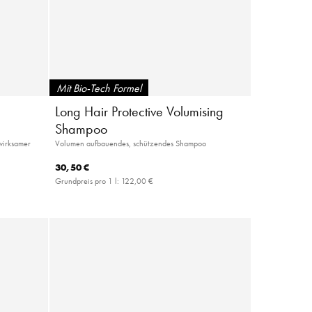
Mit Bio-Tech Formel
Long Hair Protective Volumising
Shampoo
nwirksamer
Volumen aufbauendes, schützendes Shampoo
30,50 €
Grundpreis pro 1 l:
122,00 €