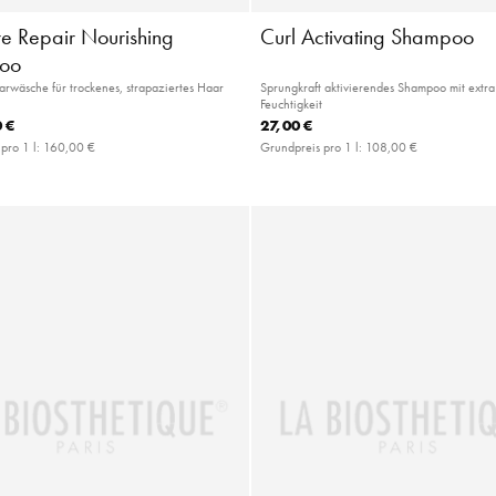
re Repair Nourishing
Curl Activating Shampoo
oo
wäsche für trockenes, strapaziertes Haar
Sprungkraft aktivierendes Shampoo mit extra 
Feuchtigkeit
 €
27,00 €
pro 1 l:
160,00 €
Grundpreis pro 1 l:
108,00 €