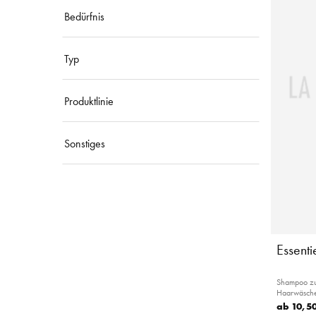
Bedürfnis
Typ
Produktlinie
Sonstiges
Essent
Shampoo zur
Haarwäsch
ab
10,50