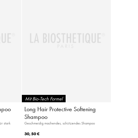
Mit Bio-Tech Formel
mpoo
Long Hair Protective Softening
Shampoo
r stark
Geschmeidig machendes, schützendes Shampoo
30,50 €