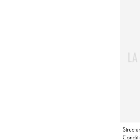
Structu
Condit