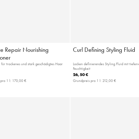
re Repair Nourishing
Curl Defining Styling Fluid
ioner
 für trockenes und stark geschädigtes Haar
Locken definierendes Styling Fluid mit tiefe
Feuchtigkeit
26,50 €
pro 1 l:
170,00 €
Grundpreis pro 1 l:
212,00 €