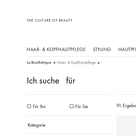
Sonstiges
Sonstiges
Sonstiges
THE CULTURE OF BEAUTY
HAAR- & KOPFHAUTPFLEGE
STYLING
HAUTPF
La Biosthétique
Haar- & Kopfhautpflege
Ich suche
für
91 Ergebn
Für Ihn
Für Sie
Kategorie